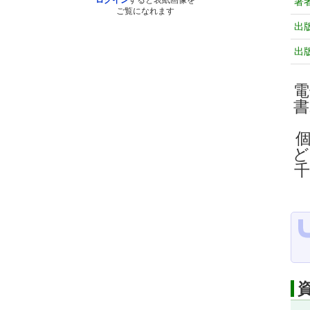
ログイン
すると表紙画像を
著
ご覧になれます
出
出
電
ど