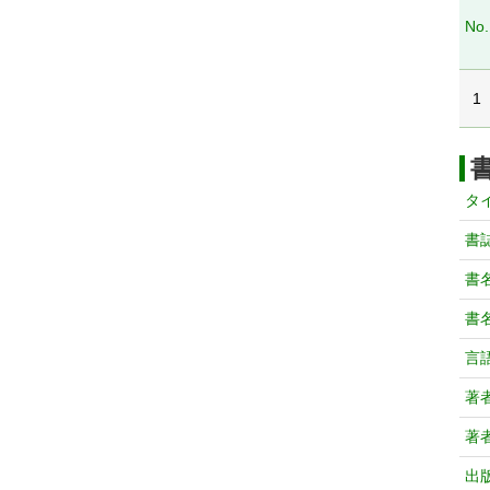
No.
1
タ
書
書
書
言
著
著
出