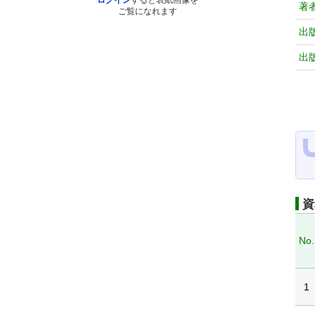
ログイン
すると表紙画像を
著
ご覧になれます
出
出
資
No.
1