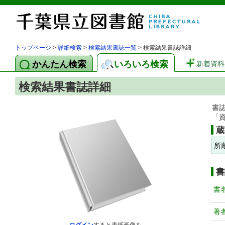
トップページ
>
詳細検索
>
検索結果書誌一覧
> 検索結果書誌詳細
かんたん検索
いろいろ検索
新着資料
検索結果書誌詳細
書
「
蔵
所
書
書
著