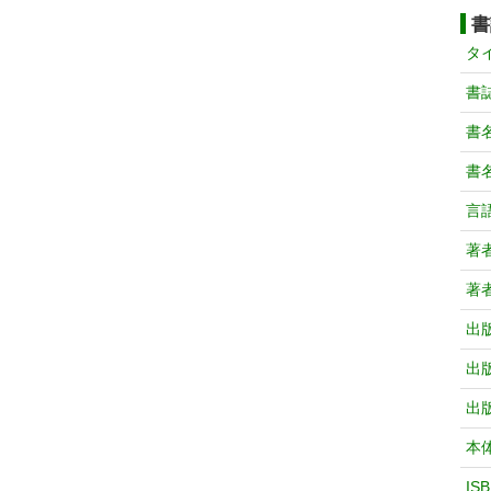
書
タ
書
書
書
言
著
著
出
出
出
本
IS