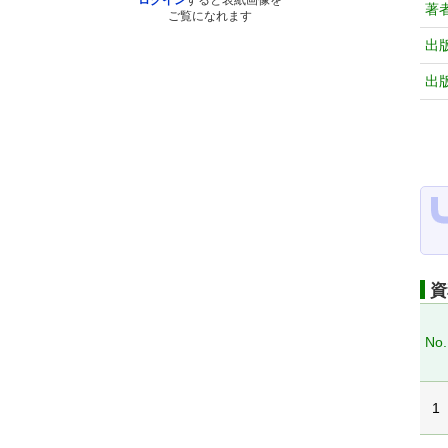
ログイン
すると表紙画像を
著
ご覧になれます
出
出
資
No.
1