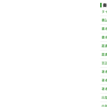
書
タ
書
書
書
叢
叢
言
著
著
著
出
出