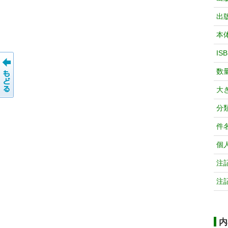
出
本
IS
数
大
分
件
個
注
注
内