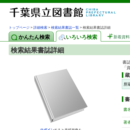
トップページ
>
詳細検索
>
検索結果書誌一覧
> 検索結果書誌詳細
かんたん検索
いろいろ検索
新着資料
検索結果書誌詳細
書
「
蔵
所
書
書
著