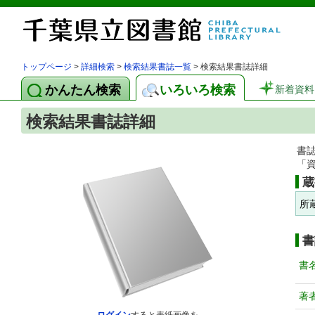
トップページ
>
詳細検索
>
検索結果書誌一覧
> 検索結果書誌詳細
かんたん検索
いろいろ検索
新着資料
検索結果書誌詳細
書
「
蔵
所
書
書
著