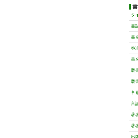
書
タ
書
書
巻次
書
叢
叢
各
言
著
著
出