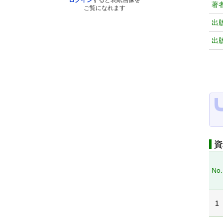
ログイン
すると表紙画像を
著
ご覧になれます
出
出
資
No.
1