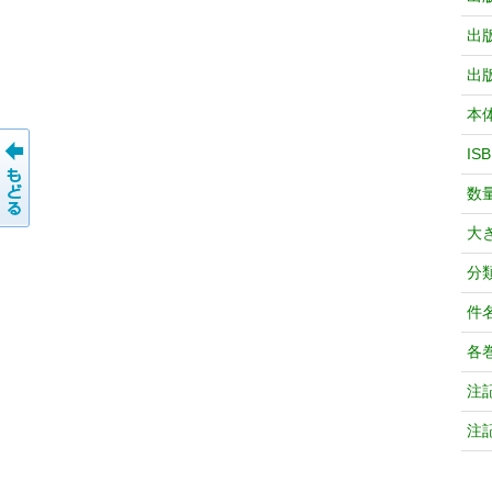
出
出
本
IS
数
大
分
件
各
注
注