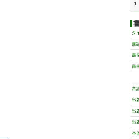
1
タ
書
書
書
言
出
出
出
本