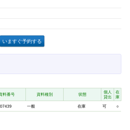
個人
在
資料番号
資料種別
状態
貸出
庫
707439
一般
在庫
可
○