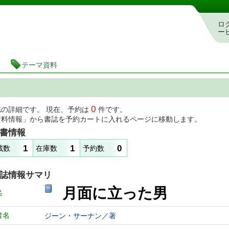
図書館 蔵書検索・予約システム
ロ
ー
テーマ資料
0
誌の詳細です。 現在、予約は
件です。
資料情報」から書誌を予約カートに入れるページに移動します。
書情報
1
1
0
蔵数
在庫数
予約数
誌情報サマリ
月面に立った男
名
者名
ジーン・サーナン／著