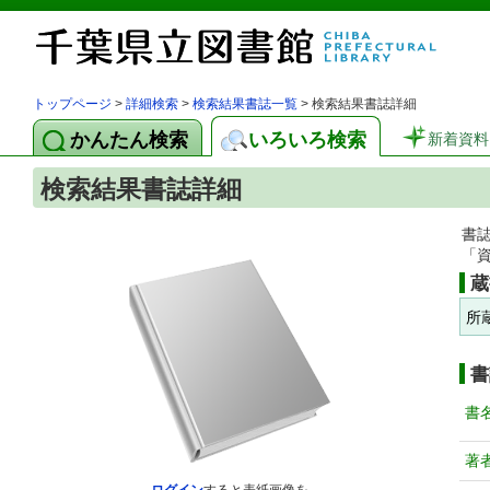
トップページ
>
詳細検索
>
検索結果書誌一覧
> 検索結果書誌詳細
かんたん検索
いろいろ検索
新着資料
検索結果書誌詳細
書
「
蔵
所
書
書
著