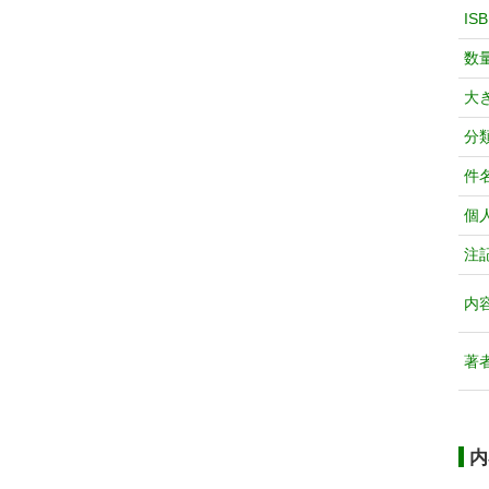
IS
数
大
分
件
個
注
内
著
内