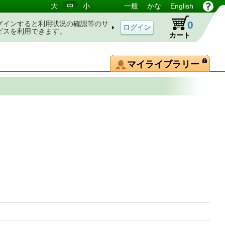
大
中
小
一般
かな
English
0
グインすると利用状況の確認等のサ
ビスを利用できます。
カート
マイライブラリー