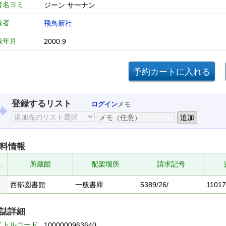
者名ヨミ
ジーン サーナン
版者
飛鳥新社
版年月
2000.9
登録するリスト
ログイン
メモ
料情報
.
所蔵館
配架場所
請求記号
西部図書館
一般書庫
5389/26/
1101
誌詳細
イトルコード
1000000963640