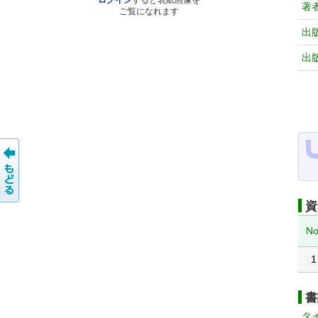
ログイン
すると表紙画像を
著
ご覧になれます
出
出
資
No
1
書
タ