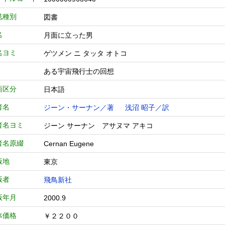
誌種別
図書
名
月面に立った男
名ヨミ
ゲツメン ニ タッタ オトコ
ある宇宙飛行士の回想
語区分
日本語
者名
ジーン・サーナン／著
浅沼 昭子／訳
者名ヨミ
ジーン サーナン アサヌマ アキコ
者名原綴
Cernan Eugene
版地
東京
版者
飛鳥新社
版年月
2000.9
体価格
￥２２００