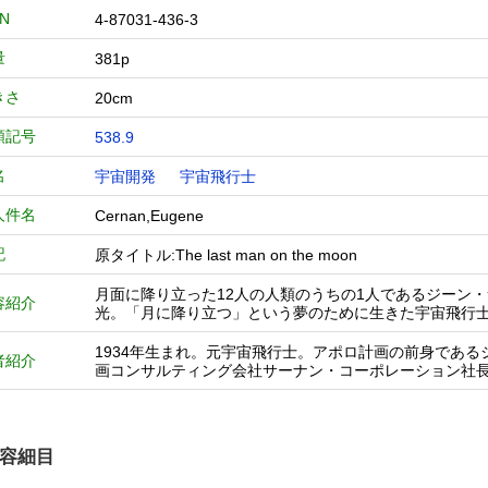
BN
4-87031-436-3
量
381p
きさ
20cm
類記号
538.9
名
宇宙開発
宇宙飛行士
人件名
Cernan,Eugene
記
原タイトル:The last man on the moon
月面に降り立った12人の人類のうちの1人であるジーン
容紹介
光。「月に降り立つ」という夢のために生きた宇宙飛行
1934年生まれ。元宇宙飛行士。アポロ計画の前身であ
者紹介
画コンサルティング会社サーナン・コーポレーション社
容細目