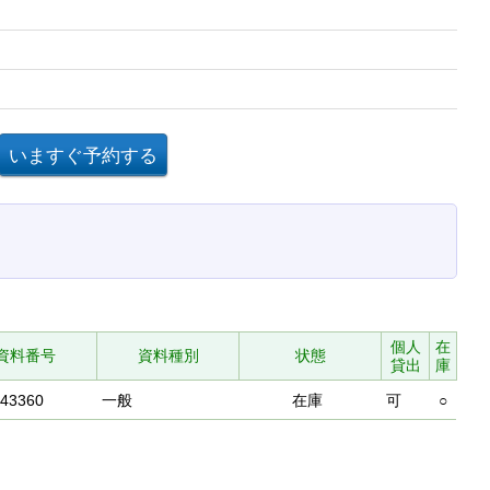
個人
在
資料番号
資料種別
状態
貸出
庫
943360
一般
在庫
可
○