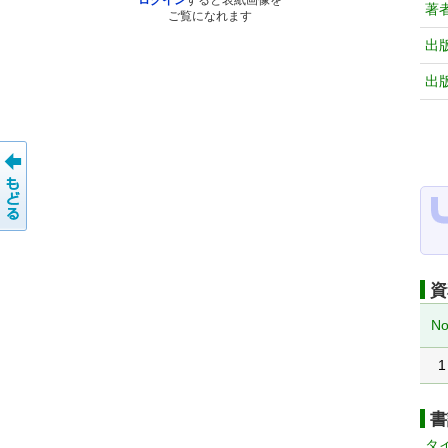
ログイン
すると表紙画像を
著
ご覧になれます
出
出
資
No
1
書
タ