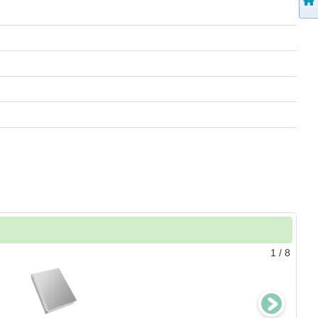
1
/
8