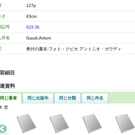
量
127p
きさ
43cm
類記号
523.36
人件名
Gaudi,Antoni
記
奥付の書名:フォト・クビカ アントニオ・ガウディ
容細目
連資料
同じ著者
同じ出版年
同じ分類
同じ件名
木 豊