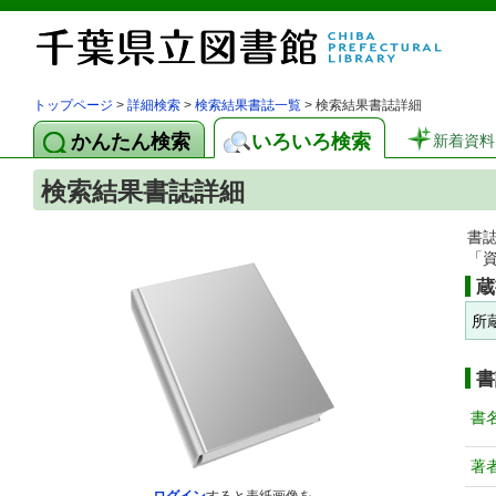
トップページ
>
詳細検索
>
検索結果書誌一覧
> 検索結果書誌詳細
かんたん検索
いろいろ検索
新着資料
検索結果書誌詳細
書
「
蔵
所
書
書
著