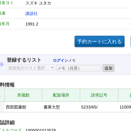
者名ヨミ
スズキ ユタカ
版者
講談社
版年月
1991.2
登録するリスト
ログイン
メモ
料情報
.
所蔵館
配架場所
請求記号
西部図書館
書庫大型
5233/65/
1100
誌詳細
イトルコード
1000001013578