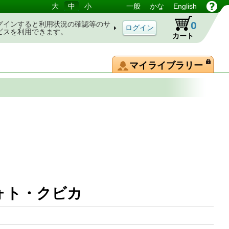
大
中
小
一般
かな
English
0
グインすると利用状況の確認等のサ
ビスを利用できます。
カート
マイライブラリー
フォト・クビカ