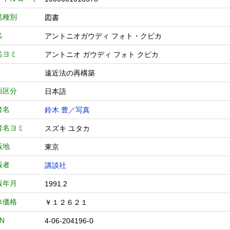
誌種別
図書
名
アントニオガウディ フォト・クビカ
名ヨミ
アントニオ ガウディ フォト クビカ
遠近法の再構築
語区分
日本語
者名
鈴木 豊／写真
者名ヨミ
スズキ ユタカ
版地
東京
版者
講談社
版年月
1991.2
体価格
￥１２６２１
BN
4-06-204196-0