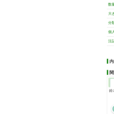
数
大
分
個
注
内
関
鈴