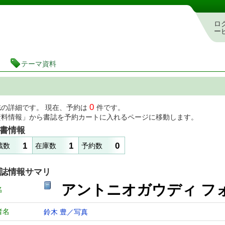
図書館 蔵書検索・予約システム
ロ
ー
テーマ資料
0
誌の詳細です。 現在、予約は
件です。
資料情報」から書誌を予約カートに入れるページに移動します。
書情報
1
1
0
蔵数
在庫数
予約数
誌情報サマリ
アントニオガウディ 
名
者名
鈴木 豊／写真