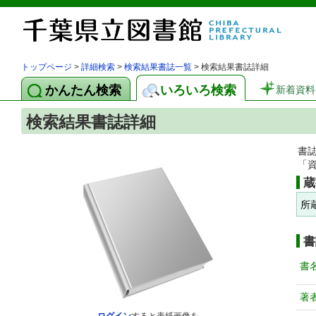
トップページ
>
詳細検索
>
検索結果書誌一覧
> 検索結果書誌詳細
かんたん検索
いろいろ検索
新着資料
検索結果書誌詳細
書
「
蔵
所
書
書
著