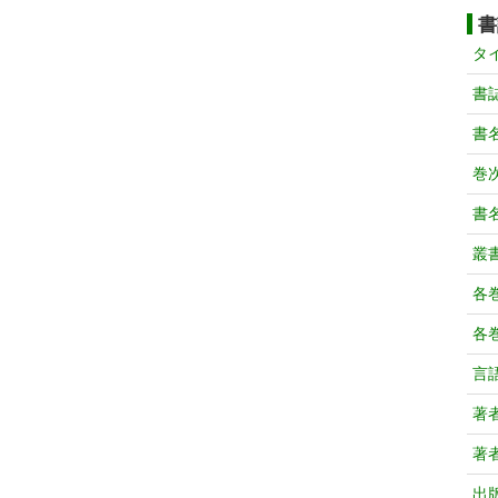
書
タ
書
書
巻次
書
叢
各
各
言
著
著
出