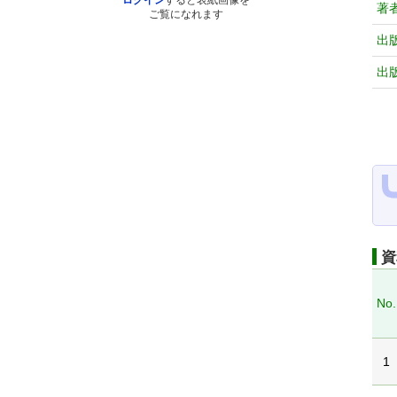
ログイン
すると表紙画像を
著
ご覧になれます
出
出
資
No.
1