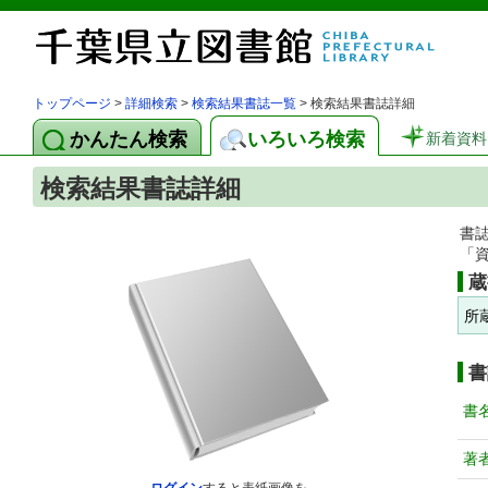
トップページ
>
詳細検索
>
検索結果書誌一覧
> 検索結果書誌詳細
かんたん検索
いろいろ検索
新着資料
検索結果書誌詳細
書
「
蔵
所
書
書
著