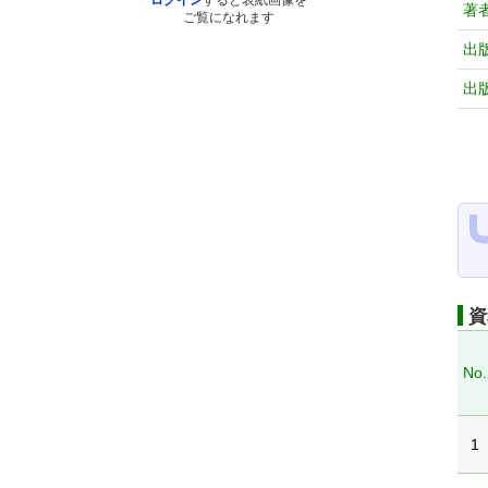
ログイン
すると表紙画像を
著
ご覧になれます
出
出
資
No.
1