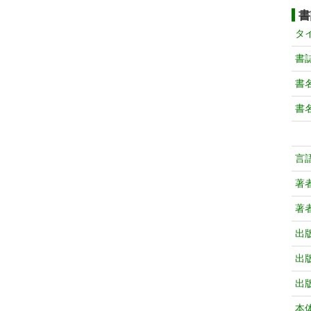
書
タ
書
書
書
言
著
著
出
出
出
本