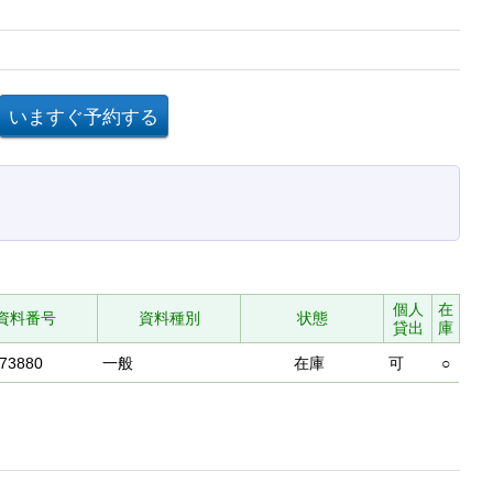
個人
在
資料番号
資料種別
状態
貸出
庫
73880
一般
在庫
可
○