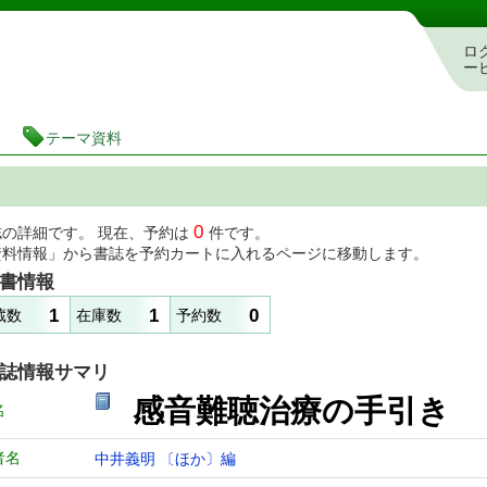
図書館 蔵書検索・予約システム
ロ
ー
テーマ資料
0
誌の詳細です。 現在、予約は
件です。
資料情報」から書誌を予約カートに入れるページに移動します。
書情報
1
1
0
蔵数
在庫数
予約数
誌情報サマリ
感音難聴治療の手引き
名
者名
中井義明 〔ほか〕編