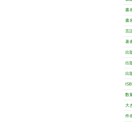
書
書
言
著
出
出
出
IS
数
大
件