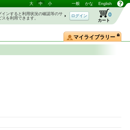
大
中
小
一般
かな
English
0
グインすると利用状況の確認等のサ
ビスを利用できます。
カート
マイライブラリー