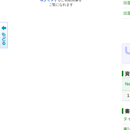
ログイン
すると表紙画像を
出
ご覧になれます
出
資
No
1
書
タ
書