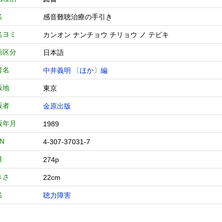
名
感音難聴治療の手引き
名ヨミ
カンオン ナンチョウ チリョウ ノ テビキ
語区分
日本語
者名
中井義明 〔ほか〕編
版地
東京
版者
金原出版
版年月
1989
BN
4-307-37031-7
量
274p
きさ
22cm
名
聴力障害