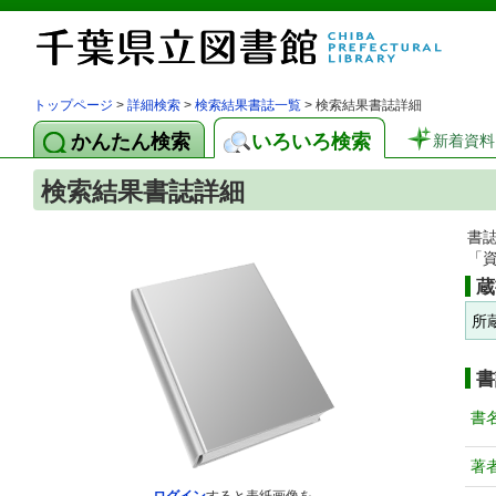
トップページ
>
詳細検索
>
検索結果書誌一覧
> 検索結果書誌詳細
かんたん検索
いろいろ検索
新着資料
検索結果書誌詳細
書
「
蔵
所
書
書
著