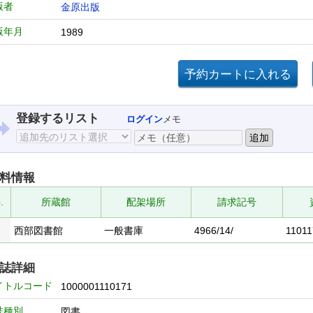
版者
金原出版
版年月
1989
登録するリスト
ログイン
メモ
料情報
.
所蔵館
配架場所
請求記号
西部図書館
一般書庫
4966/14/
11011
誌詳細
イトルコード
1000001110171
誌種別
図書