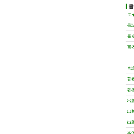
書
タ
書
書
書
言
著
著
出
出
出
本