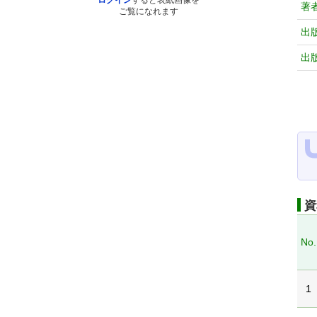
ログイン
すると表紙画像を
著
ご覧になれます
出
出
資
No.
1