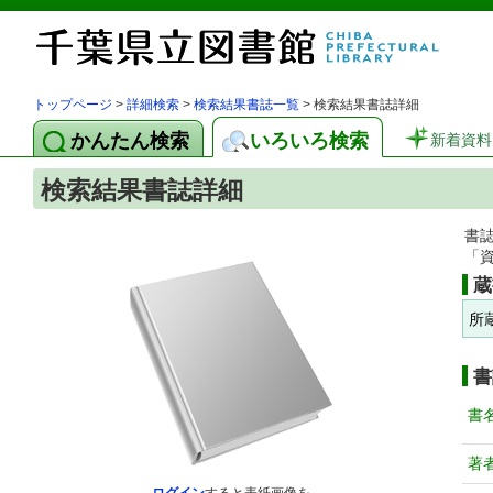
トップページ
>
詳細検索
>
検索結果書誌一覧
> 検索結果書誌詳細
かんたん検索
いろいろ検索
新着資料
検索結果書誌詳細
書
「
蔵
所
書
書
著