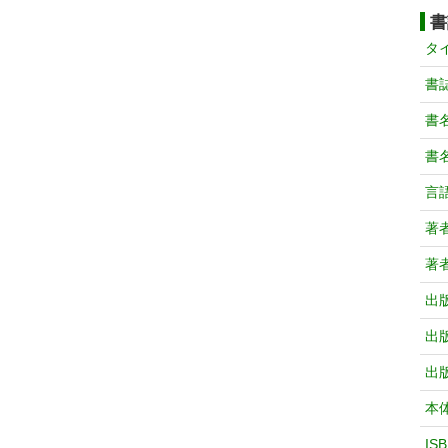
書
タ
書
書
書
言
著
著
出
出
出
本
IS