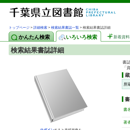
トップページ
>
詳細検索
>
検索結果書誌一覧
> 検索結果書誌詳細
かんたん検索
いろいろ検索
新着資料
検索結果書誌詳細
書
「
蔵
所
書
書
著