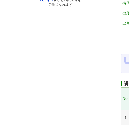
ログイン
すると表紙画像を
著
ご覧になれます
出
出
資
No.
1