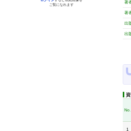
ログイン
すると表紙画像を
著
ご覧になれます
著
出
出
資
No.
1