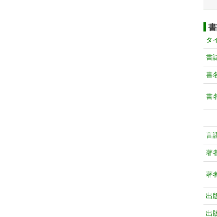
書
タ
書
書
書
言
著
著
出
出