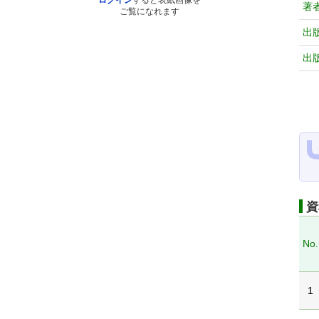
ログイン
すると表紙画像を
著
ご覧になれます
出
出
資
No.
1