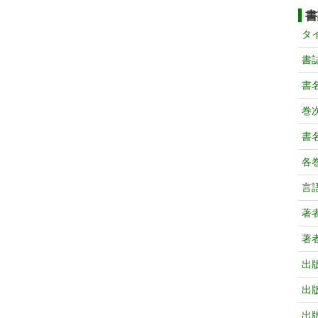
書
タ
書
書
巻次
書
各
言
著
著
出
出
出