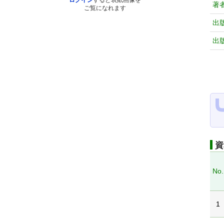
ログイン
すると表紙画像を
著
ご覧になれます
出
出
資
No.
1