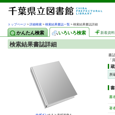
トップページ
>
詳細検索
>
検索結果書誌一覧
> 検索結果書誌詳細
かんたん検索
いろいろ検索
新着資料
検索結果書誌詳細
書
「
蔵
所
書
書
著