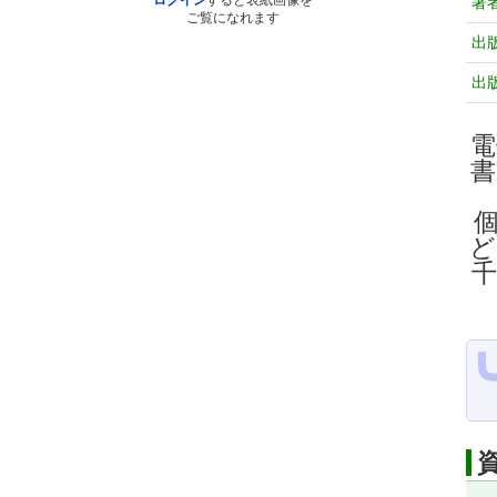
ログイン
すると表紙画像を
著
ご覧になれます
出
出
電
ど