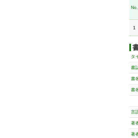
No.
1
タ
書
書
書
言
著
著