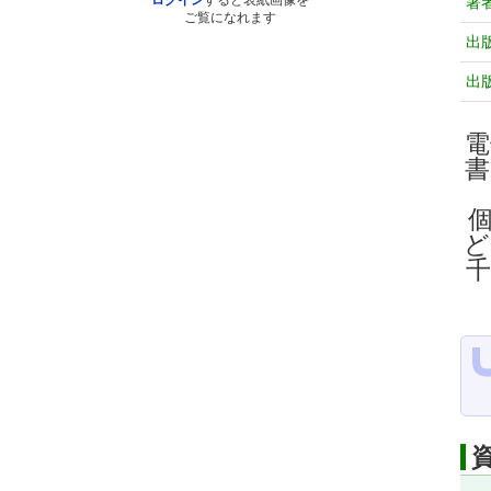
ログイン
すると表紙画像を
著
ご覧になれます
出
出
電
ど