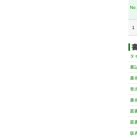
No.
1
タ
書
書
巻次
書
叢
叢
版