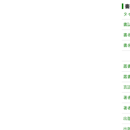
書
タ
書
書
書
叢
叢
言
著
著
出
出