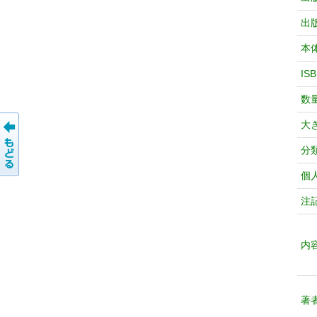
出
本
IS
数
大
分
個
注
内
著