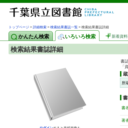
トップページ
>
詳細検索
>
検索結果書誌一覧
> 検索結果書誌詳細
かんたん検索
いろいろ検索
新着資料
検索結果書誌詳細
書
「
蔵
所
書
書
著