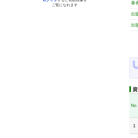
ログイン
すると表紙画像を
著
ご覧になれます
出
出
資
No.
1