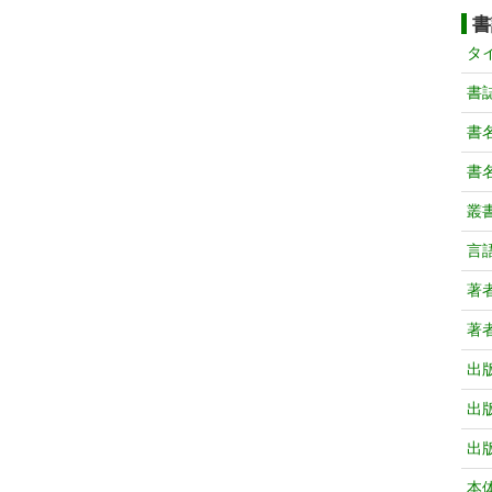
書
タ
書
書
書
叢
言
著
著
出
出
出
本