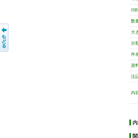
IS
数
大
分
件
資
注
内
内
関