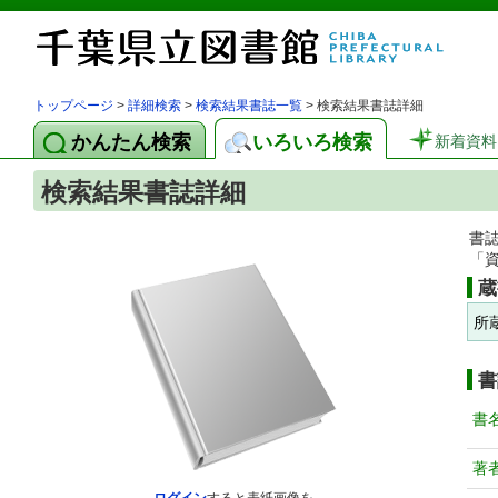
トップページ
>
詳細検索
>
検索結果書誌一覧
> 検索結果書誌詳細
かんたん検索
いろいろ検索
新着資料
検索結果書誌詳細
書
「
蔵
所
書
書
著