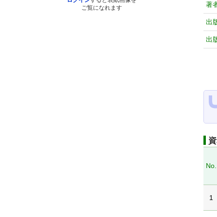
ログイン
すると表紙画像を
著
ご覧になれます
出
出
資
No.
1