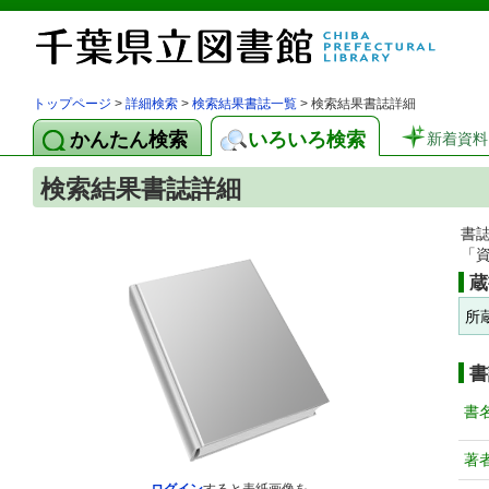
トップページ
>
詳細検索
>
検索結果書誌一覧
> 検索結果書誌詳細
かんたん検索
いろいろ検索
新着資料
検索結果書誌詳細
書
「
蔵
所
書
書
著