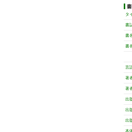
書
タ
書
書
書
言
著
著
出
出
出
本