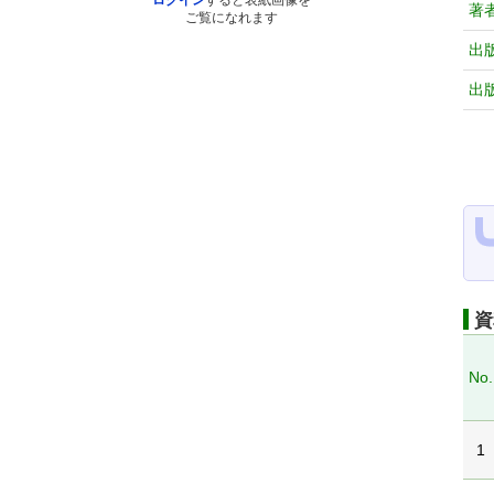
ログイン
すると表紙画像を
著
ご覧になれます
出
出
資
No.
1