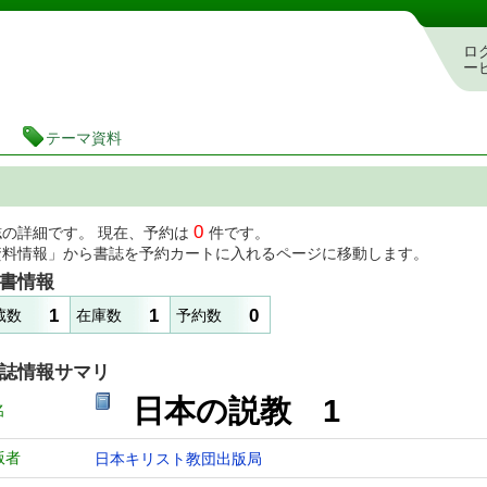
図書館 蔵書検索・予約システム
ロ
ー
テーマ資料
0
誌の詳細です。 現在、予約は
件です。
資料情報」から書誌を予約カートに入れるページに移動します。
書情報
1
1
0
蔵数
在庫数
予約数
誌情報サマリ
日本の説教 1
名
版者
日本キリスト教団出版局