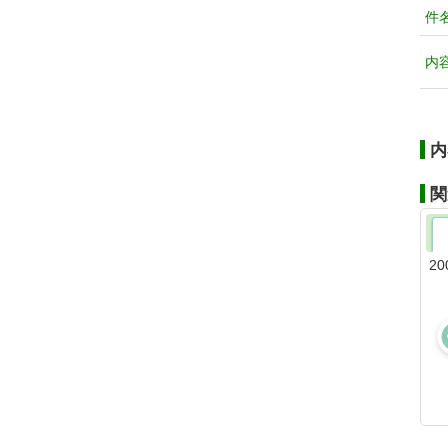
件
内
内
関
20