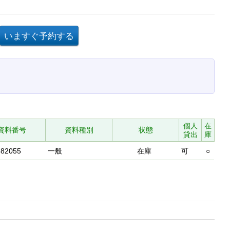
個人
在
資料番号
資料種別
状態
貸出
庫
682055
一般
在庫
可
○