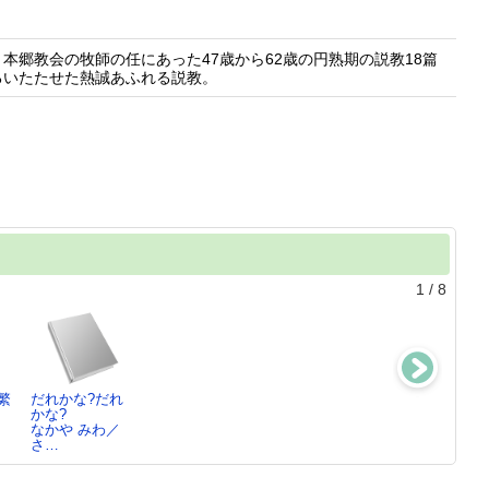
郷教会の牧師の任にあった47歳から62歳の円熟期の説教18篇
るいたたせた熱誠あふれる説教。
1
/
8
繁
だれかな?だれ
せんろはつづく
最新電子製図
はしるのだいす
かな?
竹下 文子／文,
小池 敏男／ほ
き
なかや みわ／
…
か…
わかやま しず
さ…
こ…