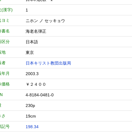
(漢字)
1
名ヨミ
ニホン ノ セッキョウ
巻書名
海老名弾正
語区分
日本語
版地
東京
版者
日本キリスト教団出版局
版年月
2003.3
体価格
￥２４００
BN
4-8184-0481-0
量
230p
きさ
19cm
類記号
198.34