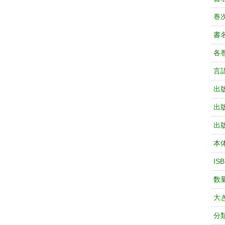
巻次
書
各
言
出
出
出
本
IS
数
大
分