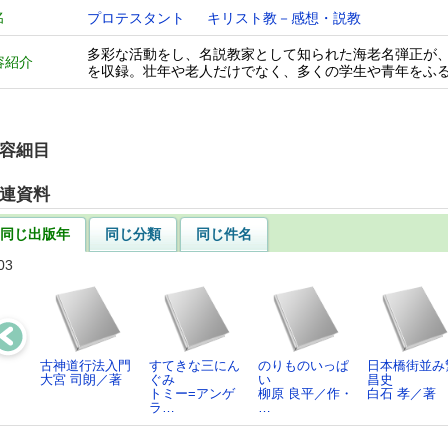
名
プロテスタント
キリスト教－感想・説教
多彩な活動をし、名説教家として知られた海老名弾正が、本
容紹介
を収録。壮年や老人だけでなく、多くの学生や青年をふ
容細目
連資料
同じ出版年
同じ分類
同じ件名
03
古神道行法入門
すてきな三にん
のりものいっぱ
日本橋街並み
大宮 司朗／著
ぐみ
い
昌史
トミー=アンゲ
柳原 良平／作・
白石 孝／著
ラ…
…