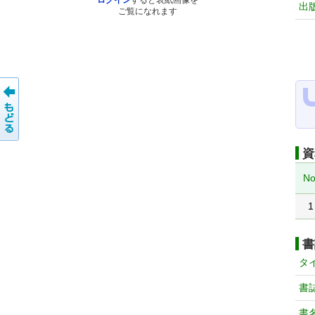
ログイン
すると表紙画像を
出
ご覧になれます
資
No
1
書
タ
書
書