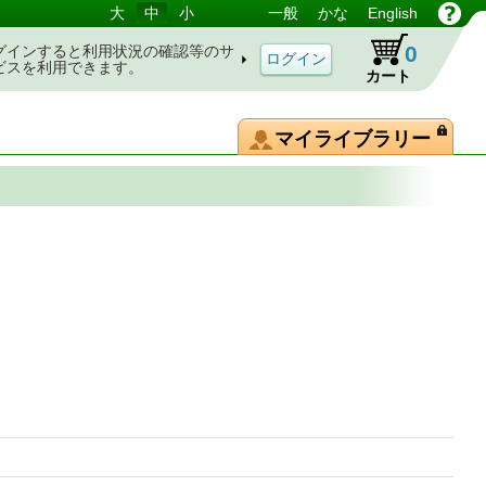
大
中
小
一般
かな
English
0
グインすると利用状況の確認等のサ
ビスを利用できます。
カート
マイライブラリー