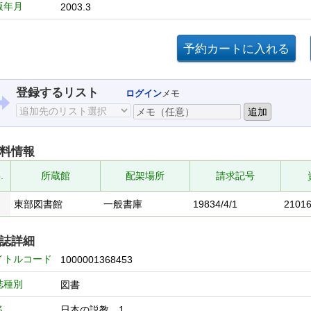
版年月
2003.3
登録するリスト
ログイン
メモ
料情報
.
所蔵館
配架場所
請求記号
東部図書館
一般書庫
19834/4/1
2101
誌詳細
イトルコード
1000001368453
誌種別
図書
名
日本の説教 1