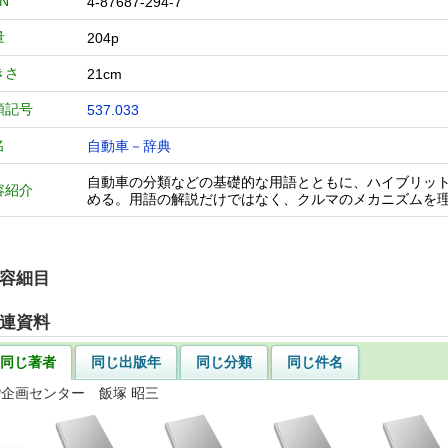
BN
4-87687-294-7
量
204p
きさ
21cm
類記号
537.033
名
自動車－辞典
自動車の分類などの基礎的な用語とともに、ハイブリッ
容紹介
める。用語の解説だけではなく、クルマのメカニズムを
容細目
連資料
同じ著者
同じ出版年
同じ分類
同じ件名
P企画センター 飯塚 昭三