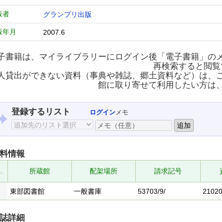
版者
グランプリ出版
版年月
2007.6
子書籍は、マイライブラリーにログイン後「電子書籍」の
再検索すると閲覧
人貸出ができない資料（事典や雑誌、郷土資料など）は、
館に取り寄せて利用したい方は
登録するリスト
ログイン
メモ
料情報
.
所蔵館
配架場所
請求記号
東部図書館
一般書庫
53703/9/
2102
誌詳細