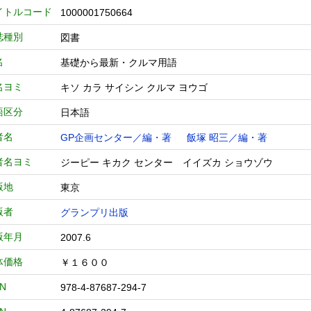
イトルコード
1000001750664
誌種別
図書
名
基礎から最新・クルマ用語
名ヨミ
キソ カラ サイシン クルマ ヨウゴ
語区分
日本語
者名
GP企画センター／編・著
飯塚 昭三／編・著
者名ヨミ
ジーピー キカク センター イイズカ ショウゾウ
版地
東京
版者
グランプリ出版
版年月
2007.6
体価格
￥１６００
BN
978-4-87687-294-7