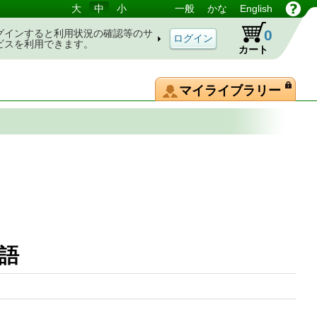
大
中
小
一般
かな
English
0
グインすると利用状況の確認等のサ
ビスを利用できます。
カート
マイライブラリー
用語