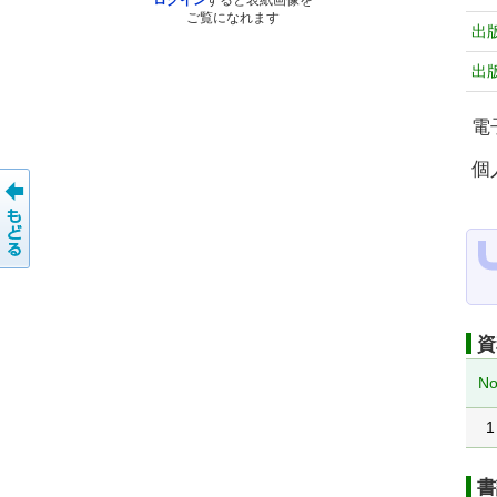
ログイン
すると表紙画像を
ご覧になれます
出
出
電
個
資
No
1
書