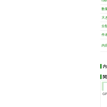
IS
数
大
分
件
内
内
関
G