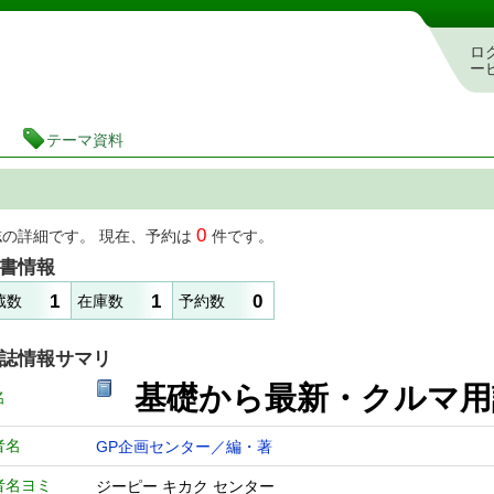
図書館 蔵書検索・予約システム
ロ
ー
テーマ資料
0
誌の詳細です。 現在、予約は
件です。
書情報
1
1
0
蔵数
在庫数
予約数
誌情報サマリ
基礎から最新・クルマ
名
者名
GP企画センター／編・著
者名ヨミ
ジーピー キカク センター