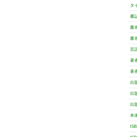
タ
書
書
書
言
著
著
出
出
出
本
IS