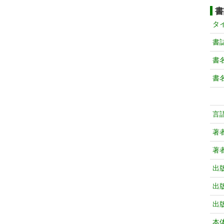
書
タ
書
書
書
言
著
著
出
出
出
本