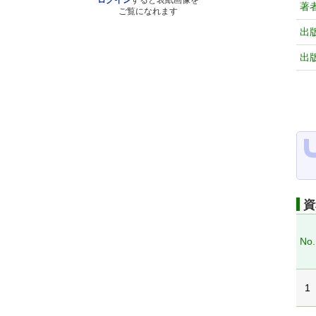
ログイン
すると表紙画像を
著
ご覧になれます
出
出
資
No.
1