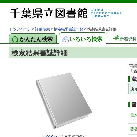
トップページ
>
詳細検索
>
検索結果書誌一覧
> 検索結果書誌詳細
かんたん検索
いろいろ検索
新着資料
検索結果書誌詳細
書
「
蔵
所
書
書
著