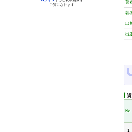
ログイン
すると表紙画像を
著
ご覧になれます
著
出
出
資
No.
1