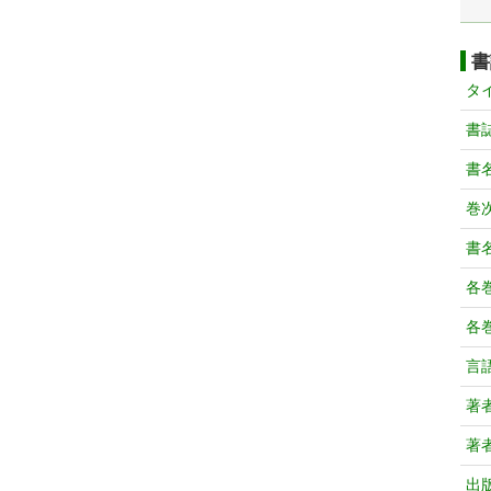
書
タ
書
書
巻次
書
各
各
言
著
著
出