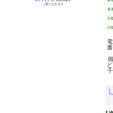
著
ログイン
すると表紙画像を
ご覧になれます
著
出
出
電
ど