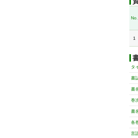
No.
1
タ
書
書
巻次
書
各
言