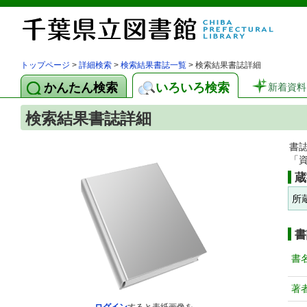
トップページ
>
詳細検索
>
検索結果書誌一覧
> 検索結果書誌詳細
かんたん検索
いろいろ検索
新着資料
検索結果書誌詳細
書
「
蔵
所
書
書
著