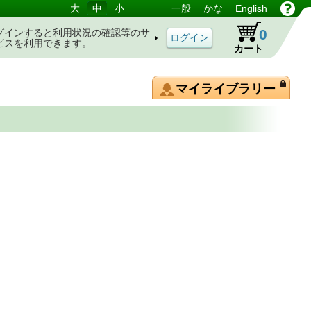
大
中
小
一般
かな
English
0
グインすると利用状況の確認等のサ
ビスを利用できます。
カート
マイライブラリー