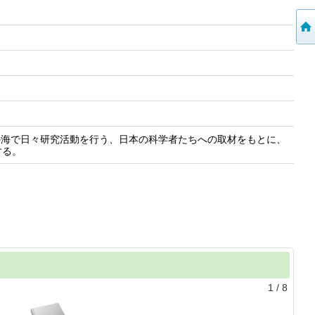
の海で日々研究活動を行う、日本の科学者たちへの取材をもとに、
する。
1
/
8