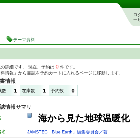
図書館 蔵書検索・予約システム
ロ
ー
テーマ資料
0
誌の詳細です。 現在、予約は
件です。
資料情報」から書誌を予約カートに入れるページに移動します。
書情報
1
1
0
蔵数
在庫数
予約数
誌情報サマリ
海から見た地球温暖化
名
者名
JAMSTEC「Blue Earth」編集委員会／著