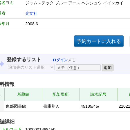
者名ヨミ
ジャムステック ブルー アース ヘンシュウ イインカイ
版者
光文社
版年月
2008.6
登録するリスト
ログイン
メモ
料情報
.
所蔵館
配架場所
請求記号
東部図書館
書庫別Ａ
45185/45/
2102
誌詳細
イトルコード
1000001869450