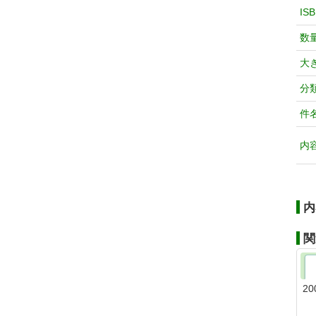
IS
数
大
分
件
内
内
関
20