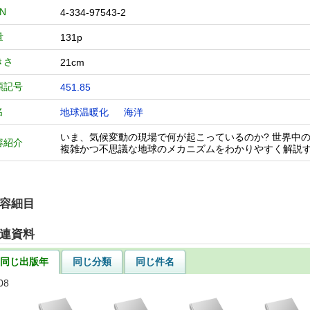
BN
4-334-97543-2
量
131p
きさ
21cm
類記号
451.85
名
地球温暖化
海洋
いま、気候変動の現場で何が起こっているのか? 世界中
容紹介
複雑かつ不思議な地球のメカニズムをわかりやすく解説
容細目
連資料
同じ出版年
同じ分類
同じ件名
08