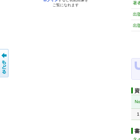
ログイン
すると表紙画像を
著
ご覧になれます
出
出
資
No
1
書
タ