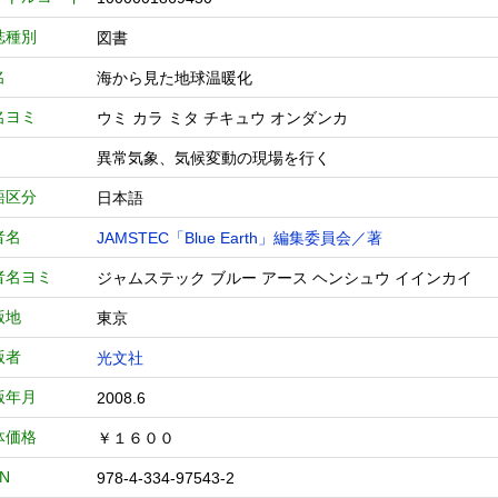
誌種別
図書
名
海から見た地球温暖化
名ヨミ
ウミ カラ ミタ チキュウ オンダンカ
異常気象、気候変動の現場を行く
語区分
日本語
者名
JAMSTEC「Blue Earth」編集委員会／著
者名ヨミ
ジャムステック ブルー アース ヘンシュウ イインカイ
版地
東京
版者
光文社
版年月
2008.6
体価格
￥１６００
BN
978-4-334-97543-2