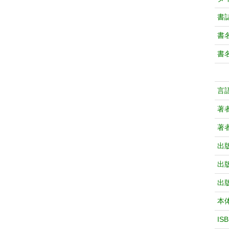
書
書
書
言
著
著
出
出
出
本
IS