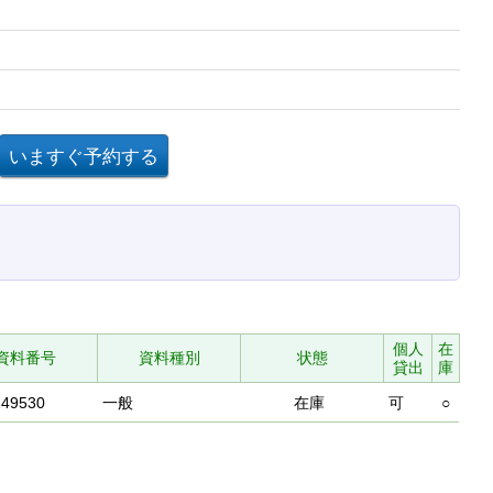
個人
在
資料番号
資料種別
状態
貸出
庫
149530
一般
在庫
可
○