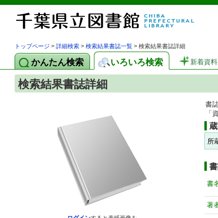
トップページ
>
詳細検索
>
検索結果書誌一覧
> 検索結果書誌詳細
かんたん検索
いろいろ検索
新着資料
検索結果書誌詳細
書
「
蔵
所
書
書
著