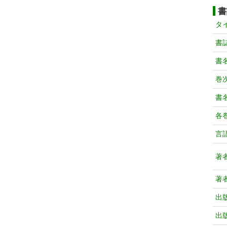
書
タ
書
書
巻次
書
各
言
著
著
出
出