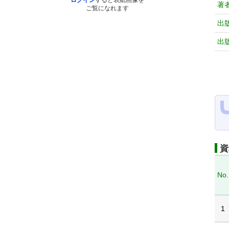
ログイン
すると表紙画像を
著
ご覧になれます
出
出
資
No.
1