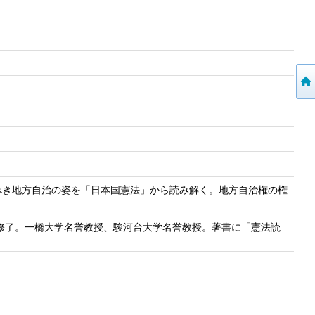
べき地方自治の姿を「日本国憲法」から読み解く。地方自治権の権
程修了。一橋大学名誉教授、駿河台大学名誉教授。著書に「憲法読