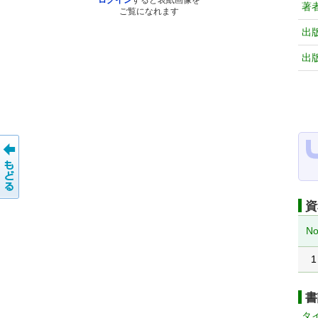
ログイン
すると表紙画像を
著
ご覧になれます
出
出
資
No
1
書
タ