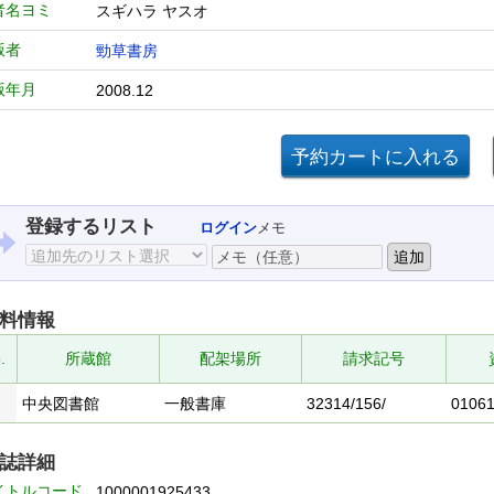
者名ヨミ
スギハラ ヤスオ
版者
勁草書房
版年月
2008.12
登録するリスト
ログイン
メモ
料情報
.
所蔵館
配架場所
請求記号
中央図書館
一般書庫
32314/156/
0106
誌詳細
イトルコード
1000001925433