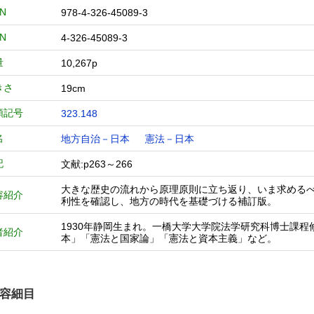
BN
978-4-326-45089-3
BN
4-326-45089-3
量
10,267p
きさ
19cm
類記号
323.148
名
地方自治－日本
憲法－日本
記
文献:p263～266
大きな歴史の流れから原理原則に立ち返り、いま求める
容紹介
利性を確認し、地方の時代を基礎づける補訂版。
1930年静岡生まれ。一橋大学大学院法学研究科博士課
者紹介
本」「憲法と国家論」「憲法と資本主義」など。
容細目