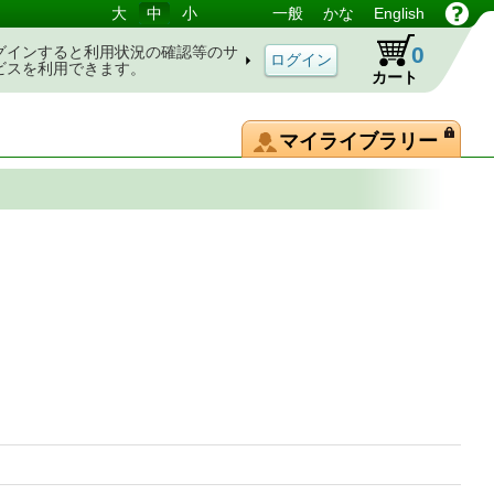
大
中
小
一般
かな
English
0
グインすると利用状況の確認等のサ
ビスを利用できます。
カート
マイライブラリー