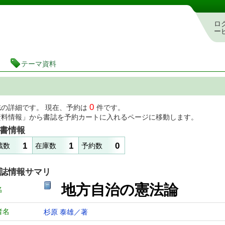
図書館 蔵書検索・予約システム
ロ
ー
テーマ資料
0
誌の詳細です。 現在、予約は
件です。
資料情報」から書誌を予約カートに入れるページに移動します。
書情報
1
1
0
蔵数
在庫数
予約数
誌情報サマリ
地方自治の憲法論
名
者名
杉原 泰雄／著