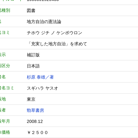
誌種別
図書
名
地方自治の憲法論
名ヨミ
チホウ ジチ ノ ケンポウロン
「充実した地方自治」を求めて
表示
補訂版
語区分
日本語
者名
杉原 泰雄／著
者名ヨミ
スギハラ ヤスオ
版地
東京
版者
勁草書房
版年月
2008.12
体価格
￥２５００