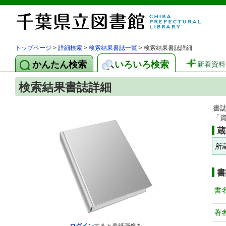
トップページ
>
詳細検索
>
検索結果書誌一覧
> 検索結果書誌詳細
かんたん検索
いろいろ検索
新着資料
検索結果書誌詳細
書
「
蔵
所
書
書
著