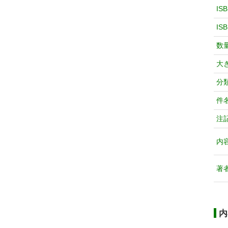
IS
IS
数
大
分
件
注
内
著
内