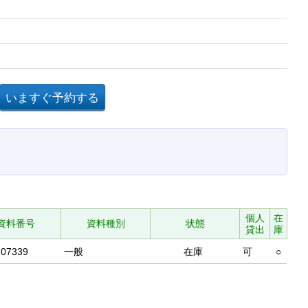
個人
在
資料番号
資料種別
状態
貸出
庫
107339
一般
在庫
可
○