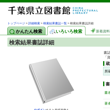
トップページ
>
詳細検索
>
検索結果書誌一覧
> 検索結果書誌詳細
かんたん検索
いろいろ検索
新着資料
検索結果書誌詳細
書
「
蔵
所
書
書
著