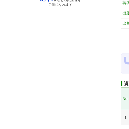
ログイン
すると表紙画像を
著
ご覧になれます
出
出
資
No.
1