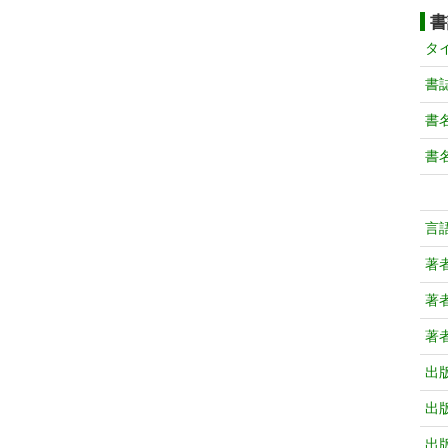
書
タ
書
書
書
言
著
著
著
出
出
出