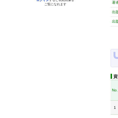
ログイン
すると表紙画像を
著
ご覧になれます
出
出
資
No.
1