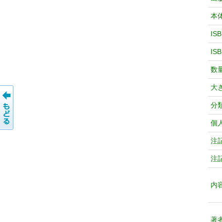
本
IS
IS
数
大
分
個
注
注
内
著