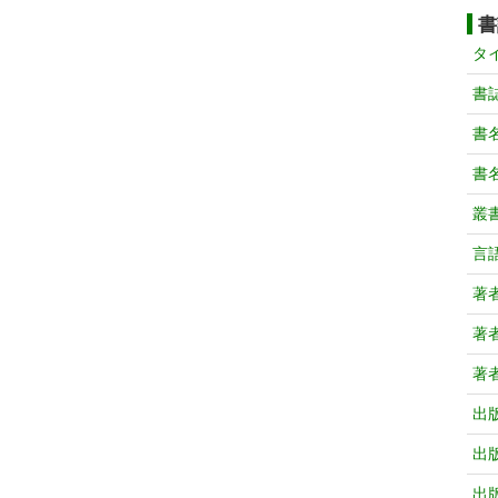
書
タ
書
書
書
叢
言
著
著
著
出
出
出