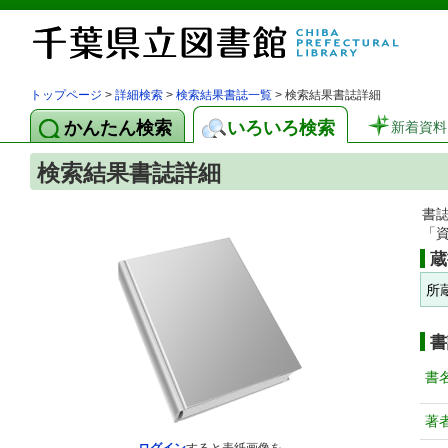
トップページ
>
詳細検索
>
検索結果書誌一覧
> 検索結果書誌詳細
かんたん検索
いろいろ検索
新着資料
検索結果書誌詳細
書
「
蔵
所
書
書
著