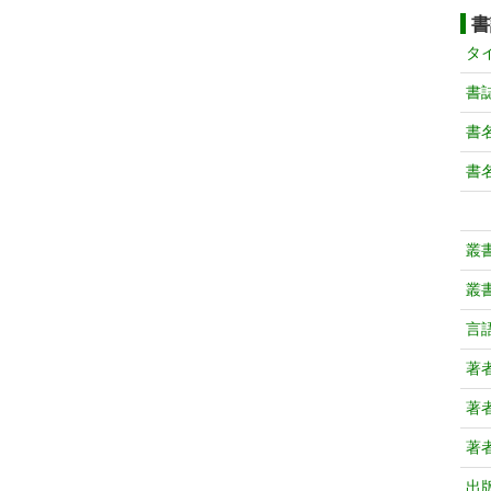
書
タ
書
書
書
叢
叢
言
著
著
著
出