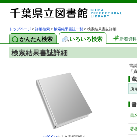
トップページ
>
詳細検索
>
検索結果書誌一覧
> 検索結果書誌詳細
かんたん検索
いろいろ検索
新着資料
検索結果書誌詳細
書
「
蔵
所
書
書
著