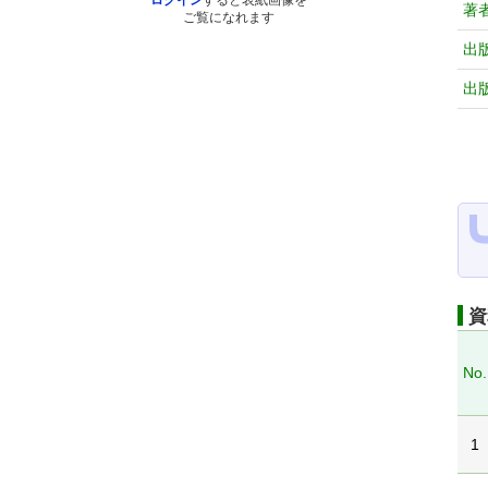
ログイン
すると表紙画像を
著
ご覧になれます
出
出
資
No.
1