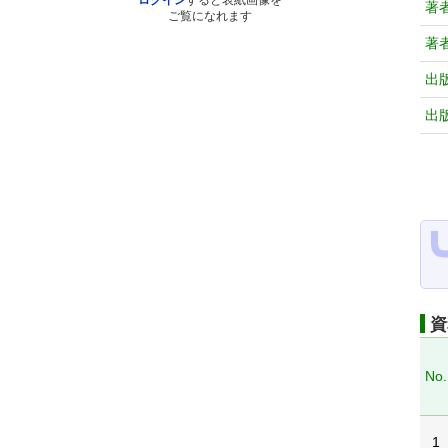
ログイン
すると表紙画像を
著
ご覧になれます
著
出
出
資
No.
1