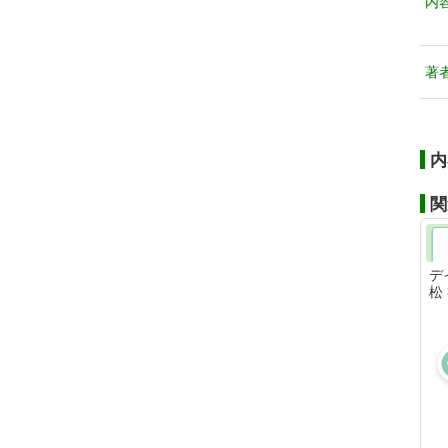
内
著
内
関
デ
松