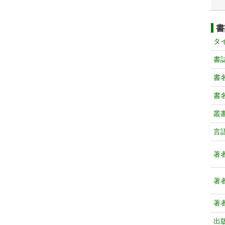
書
タ
書
書
書
叢
言
著
著
著
出