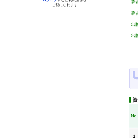
ログイン
すると表紙画像を
著
ご覧になれます
著
出
出
資
No.
1