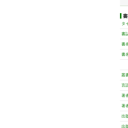
書
タ
書
書
書
叢
言
著
著
出
出