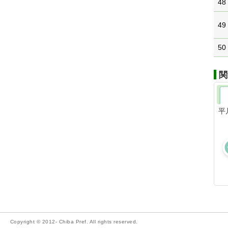
48
49
50
関
平
Copyright © 2012- Chiba Pref. All rights reserved.