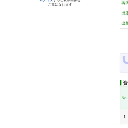
ログイン
すると表紙画像を
著
ご覧になれます
出
出
資
No.
1