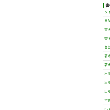
書
タ
書
書
書
言
著
著
出
出
出
本
IS