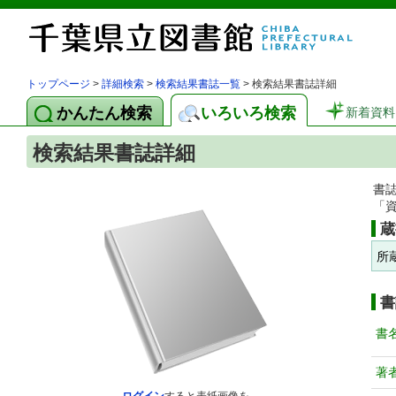
トップページ
>
詳細検索
>
検索結果書誌一覧
> 検索結果書誌詳細
かんたん検索
いろいろ検索
新着資料
検索結果書誌詳細
書
「
蔵
所
書
書
著