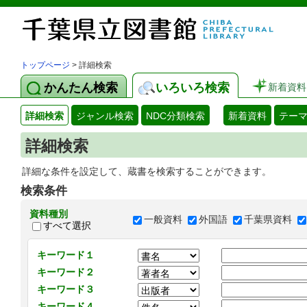
トップページ
> 詳細検索
かんたん検索
いろいろ検索
新着資料
詳細検索
ジャンル検索
NDC分類検索
新着資料
テー
詳細検索
詳細な条件を設定して、蔵書を検索することができます。
検索条件
資料種別
一般資料
外国語
千葉県資料
すべて選択
キーワード１
キーワード２
キーワード３
キーワード４