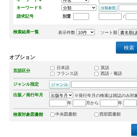
キーワード５
/
請求記号
別置
検索結果一覧
表示件数
ソート順
オプション
日本語
英語
言語区分
フランス語
西語・葡語
ジャンル指定
出版／発行年月
※発行年月の検索は雑誌のみ対
年
月から
年
中央図書館
西部図書館
検索対象図書館