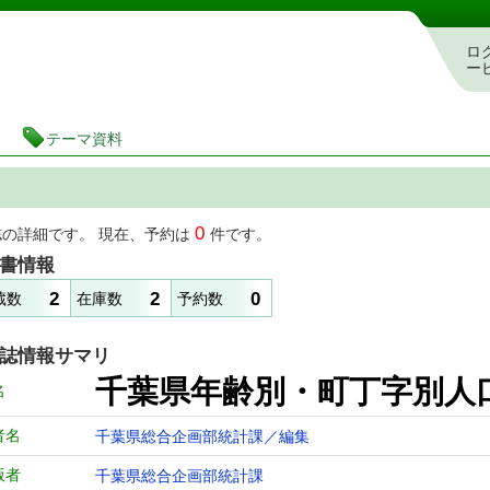
図書館 蔵書検索・予約システム
ロ
ー
テーマ資料
0
誌の詳細です。 現在、予約は
件です。
書情報
2
2
0
蔵数
在庫数
予約数
誌情報サマリ
千葉県年齢別・町丁字別人口
名
者名
千葉県総合企画部統計課／編集
版者
千葉県総合企画部統計課