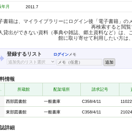
版年月
2011.7
子書籍は、マイライブラリーにログイン後「電子書籍」の
再検索すると閲覧
人貸出ができない資料（事典や雑誌、郷土資料など）は、
館に取り寄せて利用したい方は
登録するリスト
ログイン
メモ
料情報
.
所蔵館
配架場所
請求記号
西部図書館
一般書庫
C358/4/11
1102
東部図書館
一般書庫
C358/4/11
2102
誌詳細