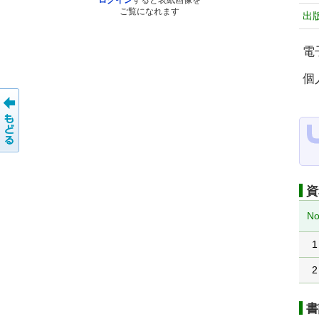
ログイン
すると表紙画像を
ご覧になれます
出
電
個
資
No
1
2
書