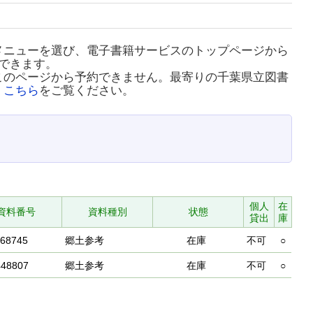
メニューを選び、電子書籍サービスのトップページから
できます。
このページから予約できません。最寄りの千葉県立図書
、
こちら
をご覧ください。
個人
在
資料番号
資料種別
状態
貸出
庫
268745
郷土参考
在庫
不可
○
448807
郷土参考
在庫
不可
○