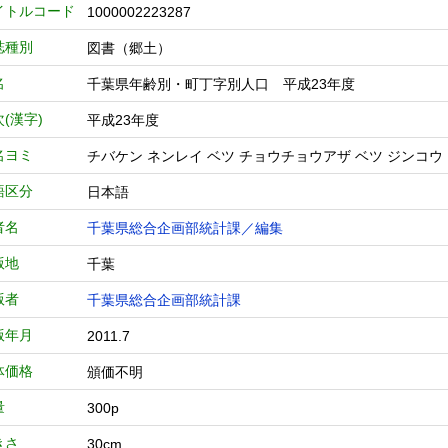
イトルコード
1000002223287
誌種別
図書（郷土）
名
千葉県年齢別・町丁字別人口 平成23年度
(漢字)
平成23年度
名ヨミ
チバケン ネンレイ ベツ チョウチョウアザ ベツ ジンコウ
語区分
日本語
者名
千葉県総合企画部統計課／編集
版地
千葉
版者
千葉県総合企画部統計課
版年月
2011.7
体価格
頒価不明
量
300p
きさ
30cm