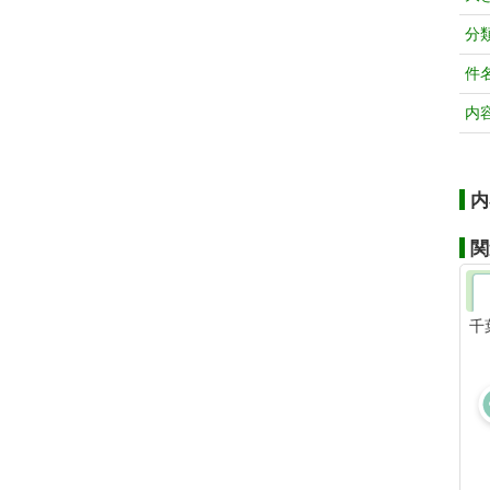
分
件
内
内
関
千