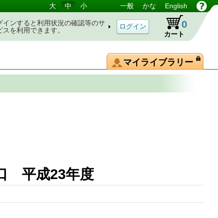
大
中
小
一般
かな
English
0
グインすると利用状況の確認等のサ
ビスを利用できます。
カート
マイライブラリー
 平成23年度