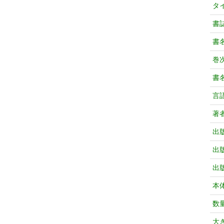
タ
書
書
巻次
書
言
著
出
出
出
本
数
大