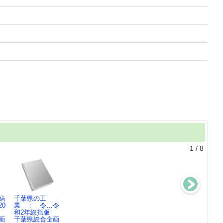
1
/
8
結
千葉県の工
指標で知る千葉
千葉県勢要覧令
千葉県統計年鑑
0
業 ： 令…令
県 ： 千葉…
和4年版
令和4年
和2年総括版
2023
千葉県総合企画
千葉県総合企画
画
千葉県総合企画
千葉県総合企画
部…
部…