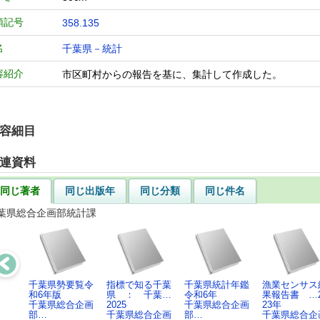
類記号
358.135
名
千葉県－統計
容紹介
市区町村からの報告を基に、集計して作成した。
容細目
連資料
同じ著者
同じ出版年
同じ分類
同じ件名
葉県総合企画部統計課
千葉県勢要覧令
指標で知る千葉
千葉県統計年鑑
漁業センサス
和6年版
県 ： 千葉…
令和6年
果報告書 …2
千葉県総合企画
2025
千葉県総合企画
23年
部…
千葉県総合企画
部…
千葉県総合企