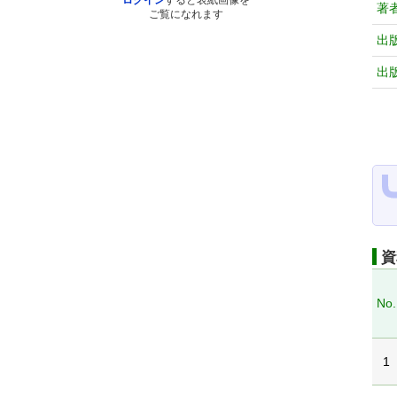
ログイン
すると表紙画像を
著
ご覧になれます
出
出
資
No.
1