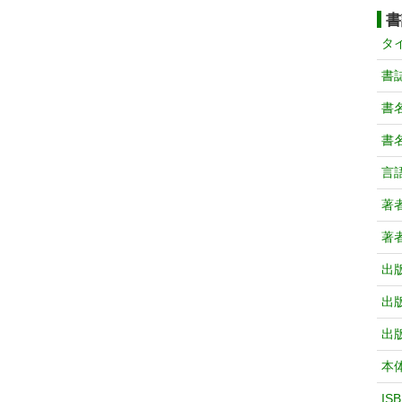
書
タ
書
書
書
言
著
著
出
出
出
本
IS