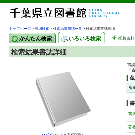
トップページ
>
詳細検索
>
検索結果書誌一覧
> 検索結果書誌詳細
かんたん検索
いろいろ検索
新着資料
検索結果書誌詳細
書
「
蔵
所
書
書
著