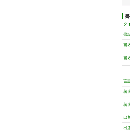
書
タ
書
書
書
言
著
著
出
出