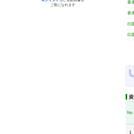
ログイン
すると表紙画像を
著
ご覧になれます
著
出
出
資
No.
1