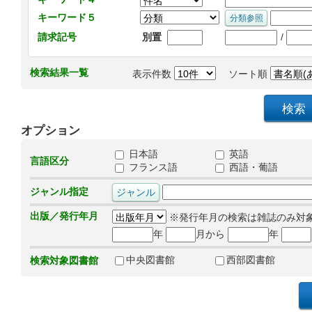
キーワード５
/
請求記号
別置
検索結果一覧
表示件数
ソート順
オプション
日本語
英語
言語区分
フランス語
西語・葡語
ジャンル指定
出版／発行年月
※発行年月の検索は雑誌のみ対
年
月から
年
中央図書館
西部図書館
検索対象図書館