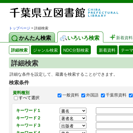
トップページ
> 詳細検索
かんたん検索
いろいろ検索
新着資料
詳細検索
ジャンル検索
NDC分類検索
新着資料
テー
詳細検索
詳細な条件を設定して、蔵書を検索することができます。
検索条件
資料種別
一般資料
外国語
千葉県資料
すべて選択
キーワード１
キーワード２
キーワード３
キーワード４