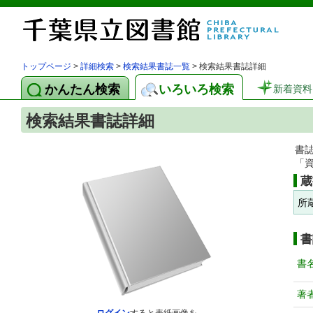
トップページ
>
詳細検索
>
検索結果書誌一覧
> 検索結果書誌詳細
かんたん検索
いろいろ検索
新着資料
検索結果書誌詳細
書
「
蔵
所
書
書
著