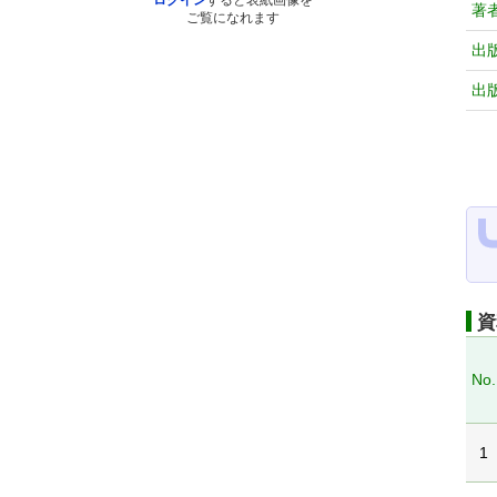
ログイン
すると表紙画像を
著
ご覧になれます
出
出
資
No.
1