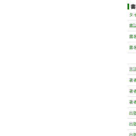
書
タ
書
書
書
言
著
著
著
出
出
出