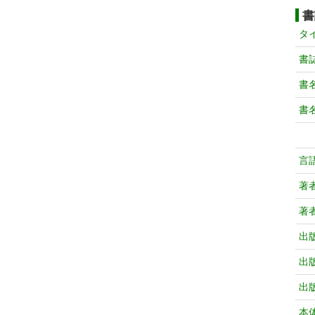
書
タ
書
書
書
言
著
著
出
出
出
本