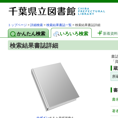
トップページ
>
詳細検索
>
検索結果書誌一覧
> 検索結果書誌詳細
かんたん検索
いろいろ検索
新着資料
検索結果書誌詳細
書
「
蔵
所
書
書
著