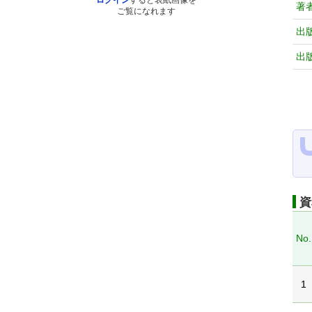
ログイン
すると表紙画像を
著
ご覧になれます
出
出
資
No.
1