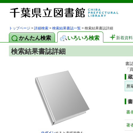
トップページ
>
詳細検索
>
検索結果書誌一覧
> 検索結果書誌詳細
かんたん検索
いろいろ検索
新着資料
検索結果書誌詳細
書
「
蔵
所
書
書
著