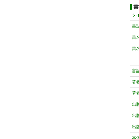
書
タ
書
書
書
言
著
著
出
出
出
本