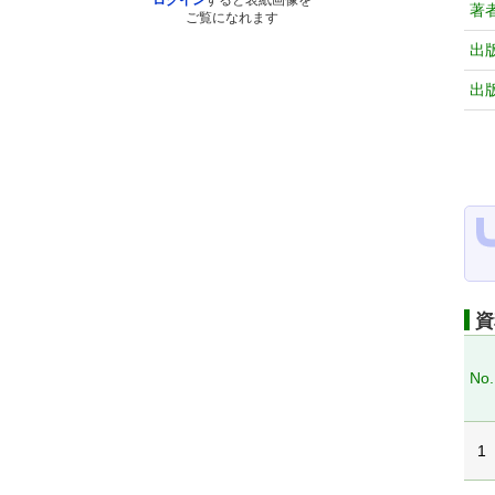
ログイン
すると表紙画像を
著
ご覧になれます
出
出
資
No.
1