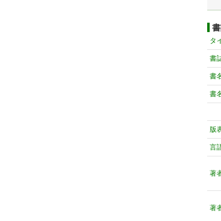
書
タ
書
書
書
版
言
著
著