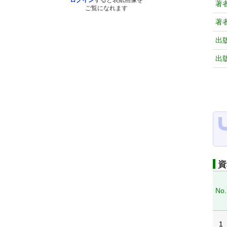
ログイン
すると表紙画像を
著
ご覧になれます
著
出
出
資
No.
1