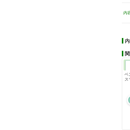
内
内
関
ベ
ス