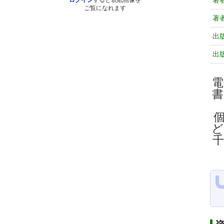
著
ログイン
すると表紙画像を
ご覧になれます
著
出
出
電
ど