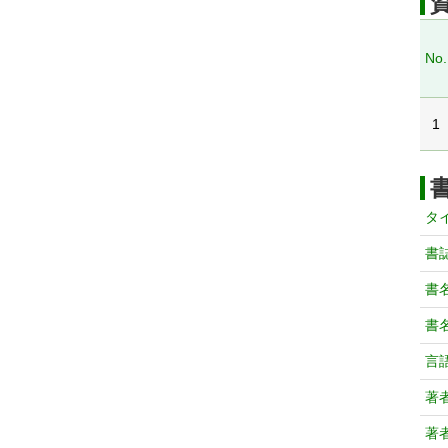
No.
1
タ
書
書
書
言
著
著