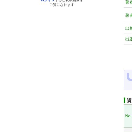
ログイン
すると表紙画像を
著
ご覧になれます
著
出
出
資
No.