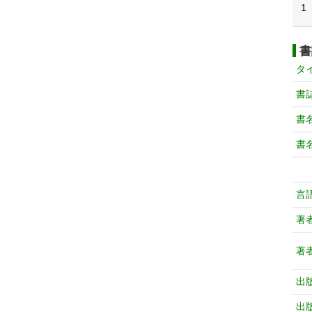
1
書
タ
書
書
書
言
著
著
出
出