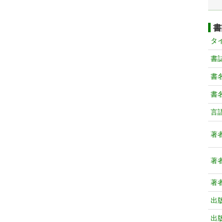
書
タ
書
書
書
言
著
著
著
出
出