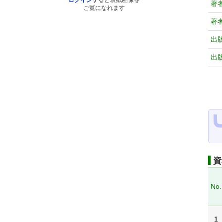
ログイン
すると表紙画像を
著
ご覧になれます
著
出
出
資
No.
1