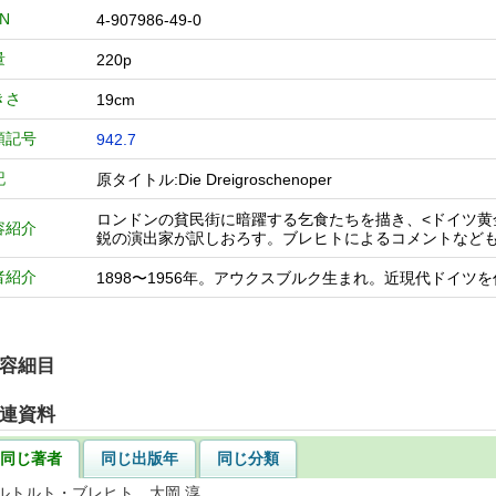
BN
4-907986-49-0
量
220p
きさ
19cm
類記号
942.7
記
原タイトル:Die Dreigroschenoper
ロンドンの貧民街に暗躍する乞食たちを描き、<ドイツ黄
容紹介
鋭の演出家が訳しおろす。ブレヒトによるコメントなど
者紹介
1898〜1956年。アウクスブルク生まれ。近現代ドイ
容細目
連資料
同じ著者
同じ出版年
同じ分類
ルトルト・ブレヒト 大岡 淳