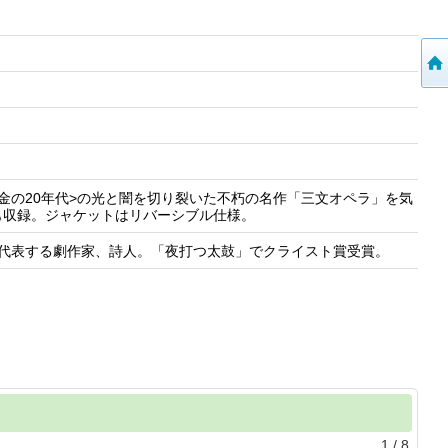
金の20年代>の光と闇を切り裂いた不朽の名作「三文オペラ」を気
も収録。ジャケットはリバーシブル仕様。
ツを代表する劇作家、詩人。「夜打つ太鼓」でクライスト賞受賞。
1
/
8