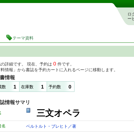
図書館 蔵書検索・予約システム
ロ
ー
テーマ資料
0
誌の詳細です。 現在、予約は
件です。
資料情報」から書誌を予約カートに入れるページに移動します。
書情報
1
1
0
蔵数
在庫数
予約数
誌情報サマリ
三文オペラ
名
者名
ベルトルト・ブレヒト／著