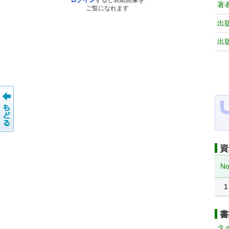
ログイン
すると表紙画像を
著
ご覧になれます
出
出
資
No
1
書
タ