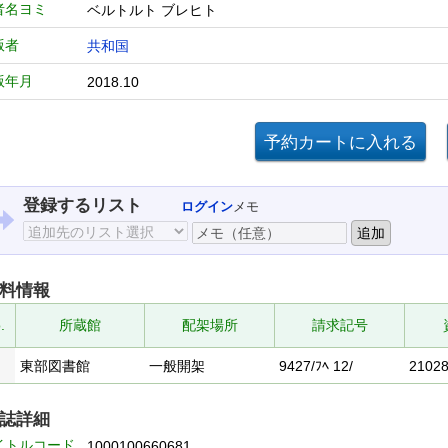
者名ヨミ
ベルトルト ブレヒト
版者
共和国
版年月
2018.10
登録するリスト
ログイン
メモ
料情報
.
所蔵館
配架場所
請求記号
東部図書館
一般開架
9427/ﾌﾍ 12/
2102
誌詳細
イトルコード
1000100660681