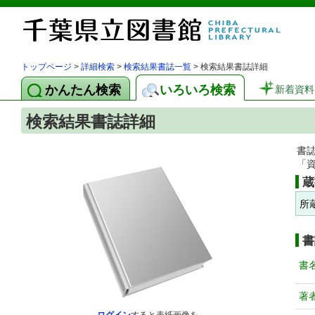
トップページ
>
詳細検索
>
検索結果書誌一覧
> 検索結果書誌詳細
かんたん検索
いろいろ検索
新着資料
検索結果書誌詳細
書
「
蔵
所
書
書
著