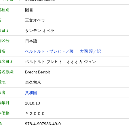
誌種別
図書
名
三文オペラ
名ヨミ
サンモン オペラ
語区分
日本語
者名
ベルトルト・ブレヒト／著
大岡 淳／訳
者名ヨミ
ベルトルト ブレヒト オオオカ ジュン
者名原綴
Brecht Bertolt
版地
東久留米
版者
共和国
版年月
2018.10
体価格
￥２０００
BN
978-4-907986-49-0