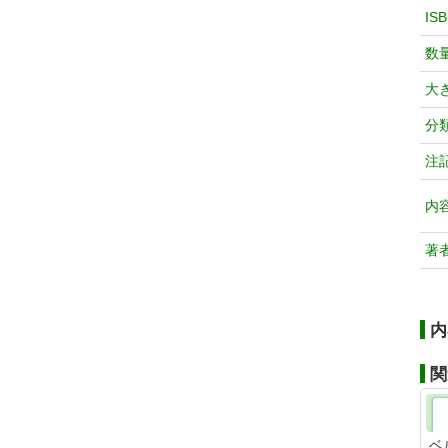
IS
数
大
分
注
内
著
内
関
ベ