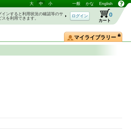
大
中
小
一般
かな
English
0
グインすると利用状況の確認等のサ
ビスを利用できます。
カート
マイライブラリー