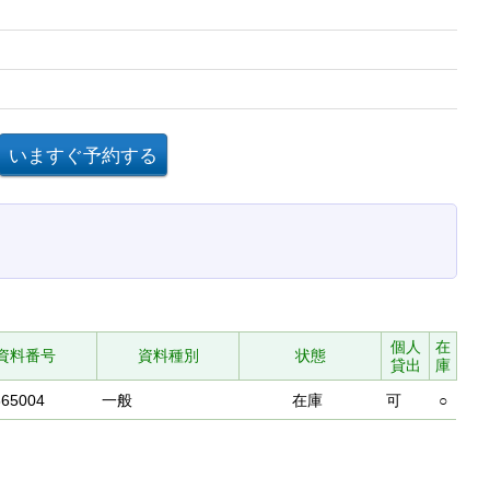
個人
在
資料番号
資料種別
状態
貸出
庫
865004
一般
在庫
可
○