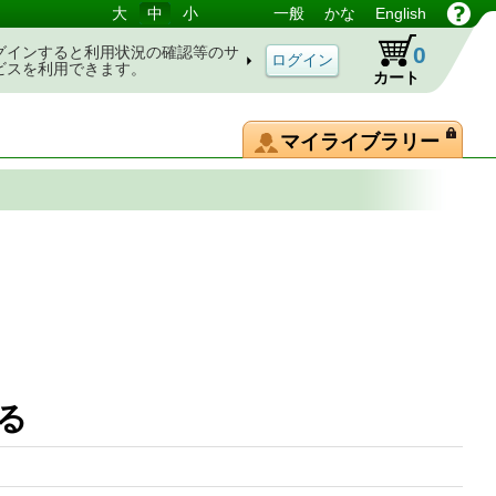
大
中
小
一般
かな
English
0
グインすると利用状況の確認等のサ
ビスを利用できます。
カート
マイライブラリー
する