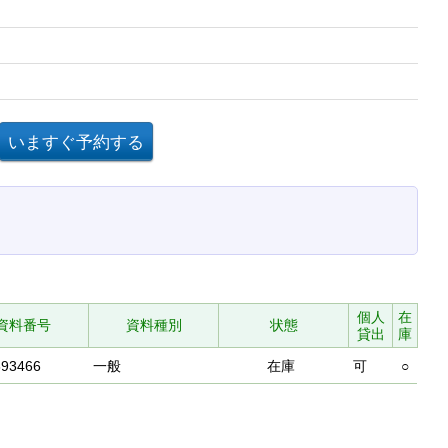
個人
在
資料番号
資料種別
状態
貸出
庫
893466
一般
在庫
可
○