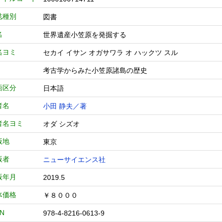
誌種別
図書
名
世界遺産小笠原を発掘する
名ヨミ
セカイ イサン オガサワラ オ ハックツ スル
考古学からみた小笠原諸島の歴史
語区分
日本語
者名
小田 静夫／著
者名ヨミ
オダ シズオ
版地
東京
版者
ニューサイエンス社
版年月
2019.5
体価格
￥８０００
BN
978-4-8216-0613-9