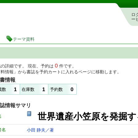
図書館 蔵書検索・予約システム
ロ
ー
テーマ資料
0
誌の詳細です。 現在、予約は
件です。
資料情報」から書誌を予約カートに入れるページに移動します。
書情報
1
1
0
蔵数
在庫数
予約数
誌情報サマリ
世界遺産小笠原を発掘
名
者名
小田 静夫／著