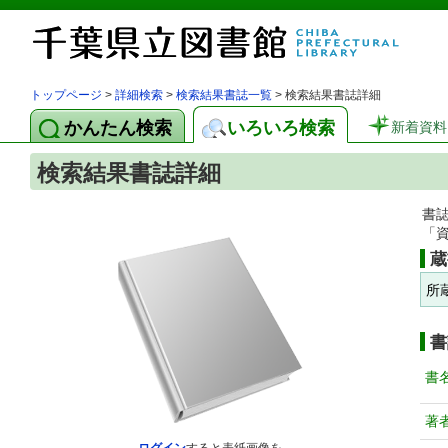
トップページ
>
詳細検索
>
検索結果書誌一覧
> 検索結果書誌詳細
かんたん検索
いろいろ検索
新着資料
検索結果書誌詳細
書
「
蔵
所
書
書
著