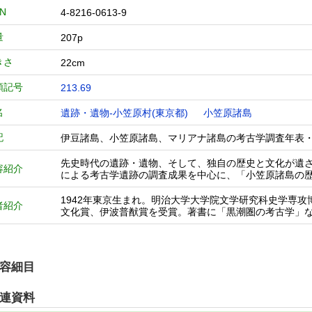
BN
4-8216-0613-9
量
207p
きさ
22cm
類記号
213.69
名
遺跡・遺物-小笠原村(東京都)
小笠原諸島
記
伊豆諸島、小笠原諸島、マリアナ諸島の考古学調査年表・近代開拓
先史時代の遺跡・遺物、そして、独自の歴史と文化が遺
容紹介
による考古学遺跡の調査成果を中心に、「小笠原諸島の
1942年東京生まれ。明治大学大学院文学研究科史学専
者紹介
文化賞、伊波普猷賞を受賞。著書に「黒潮圏の考古学」
容細目
連資料