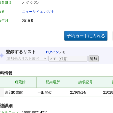
者名ヨミ
オダ シズオ
版者
ニューサイエンス社
版年月
2019.5
登録するリスト
ログイン
メモ
料情報
.
所蔵館
配架場所
請求記号
東部図書館
一般開架
21369/14/
2102
誌詳細
イトルコード
1000100714711