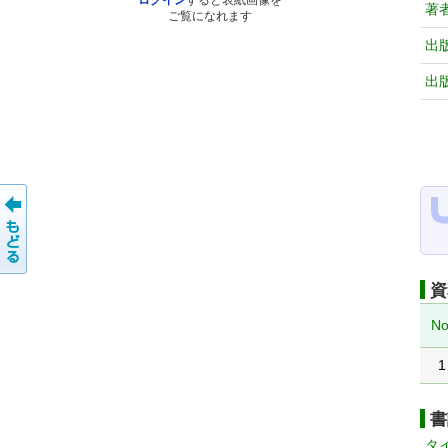
ログイン
すると表紙画像を
著
ご覧になれます
出
出
資
No
1
書
タ