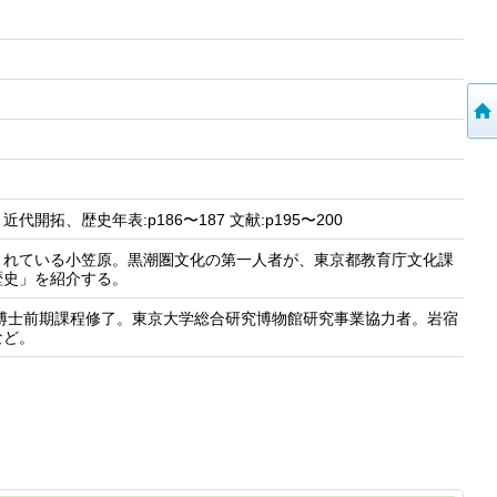
、歴史年表:p186〜187 文献:p195〜200
されている小笠原。黒潮圏文化の第一人者が、東京都教育庁文化課
歴史」を紹介する。
攻博士前期課程修了。東京大学総合研究博物館研究事業協力者。岩宿
など。