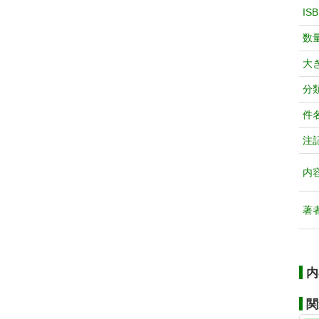
IS
数
大
分
件
注
内
著
内
関