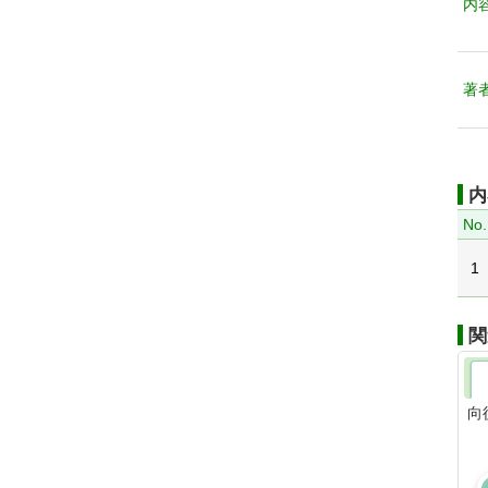
内
著
内
No.
1
関
向