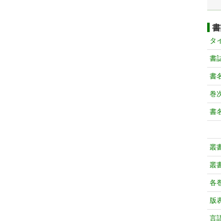
書
タ
書
書
巻次
書
叢
叢
各
版
言