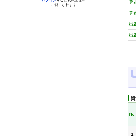
ログイン
すると表紙画像を
著
ご覧になれます
著
出
出
資
No.
1