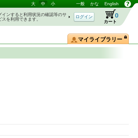
大
中
小
一般
かな
English
0
グインすると利用状況の確認等のサ
ビスを利用できます。
カート
マイライブラリー