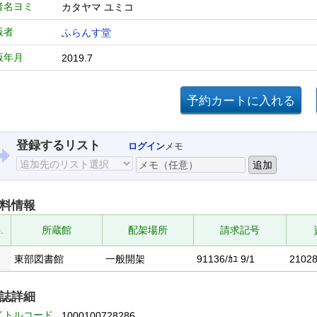
者名ヨミ
カタヤマ ユミコ
版者
ふらんす堂
版年月
2019.7
登録するリスト
ログイン
メモ
料情報
.
所蔵館
配架場所
請求記号
東部図書館
一般開架
91136/ｶﾕ 9/1
2102
誌詳細
イトルコード
1000100728286