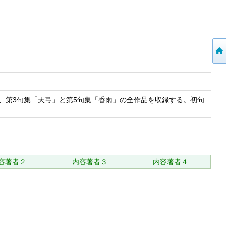
、第3句集「天弓」と第5句集「香雨」の全作品を収録する。初句
容著者２
内容著者３
内容著者４