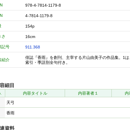
BN
978-4-7814-1179-8
BN
4-7814-1179-8
量
154p
きさ
16cm
類記号
911.368
俳誌『香雨』を創刊、主宰する片山由美子の作品集。1は
容紹介
索引・季語別全句付き。
容細目
.
内容タイトル
内容著者１
内
天弓
香雨
連資料