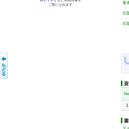
ログイン
すると表紙画像を
著
ご覧になれます
出
出
資
No
1
書
タ