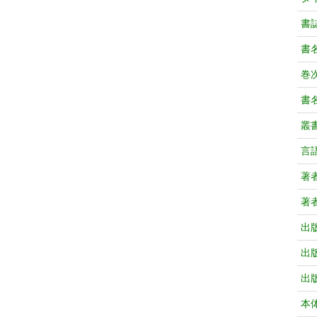
書
書
巻次
書
叢
言
著
著
出
出
出
本