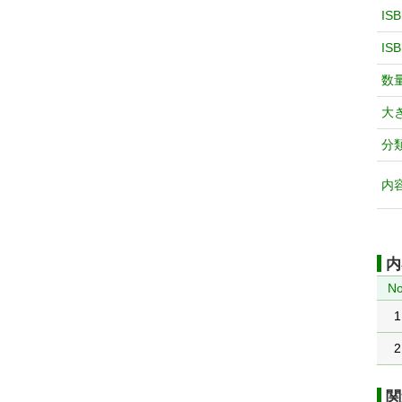
IS
IS
数
大
分
内
内
No
1
2
関