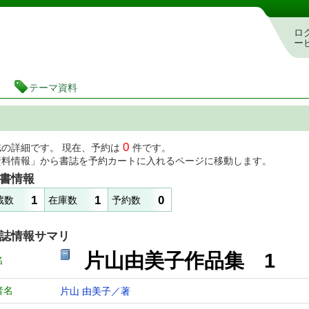
図書館 蔵書検索・予約システム
ロ
ー
テーマ資料
0
誌の詳細です。 現在、予約は
件です。
資料情報」から書誌を予約カートに入れるページに移動します。
書情報
1
1
0
蔵数
在庫数
予約数
誌情報サマリ
片山由美子作品集 1
名
者名
片山 由美子／著