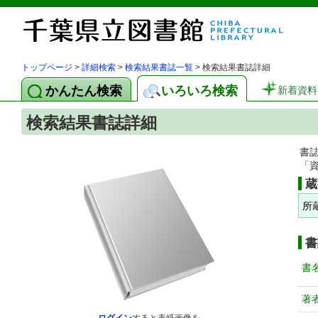
トップページ
>
詳細検索
>
検索結果書誌一覧
> 検索結果書誌詳細
かんたん検索
いろいろ検索
新着資料
検索結果書誌詳細
書
「
蔵
所
書
書
著