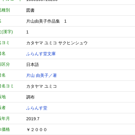
誌種別
図書
名
片山由美子作品集 1
(漢字)
1
名ヨミ
カタヤマ ユミコ サクヒンシュウ
書名
ふらんす堂文庫
語区分
日本語
者名
片山 由美子／著
者名ヨミ
カタヤマ ユミコ
版地
調布
版者
ふらんす堂
版年月
2019.7
体価格
￥２０００