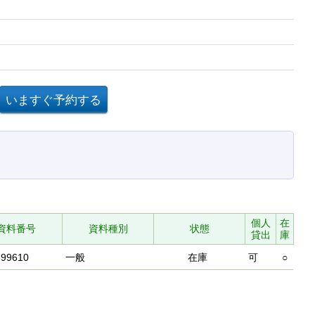
個人
在
資料番号
資料種別
状態
貸出
庫
899610
一般
在庫
可
○